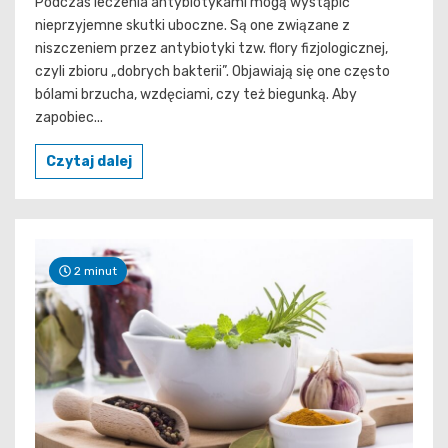
Podczas leczenia antybiotykami mogą wystąpić
nieprzyjemne skutki uboczne. Są one związane z
niszczeniem przez antybiotyki tzw. flory fizjologicznej,
czyli zbioru „dobrych bakterii”. Objawiają się one często
bólami brzucha, wzdęciami, czy też biegunką. Aby
zapobiec...
Czytaj dalej
2 minut