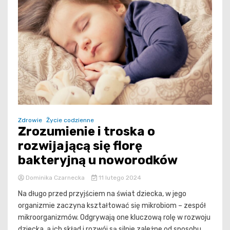
Zdrowie
Życie codzienne
Zrozumienie i troska o
rozwijającą się florę
bakteryjną u noworodków
Dominika Czarnecka
11 lutego 2024
Na długo przed przyjściem na świat dziecka, w jego
organizmie zaczyna kształtować się mikrobiom – zespół
mikroorganizmów. Odgrywają one kluczową rolę w rozwoju
dziecka, a ich skład i rozwój są silnie zależne od sposobu...