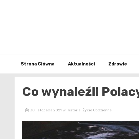
Skip
to
content
Strona Główna
Aktualności
Zdrowie
Co wynaleźli Polac
30 listopada 2021
w
Historia
,
Życie Codzienne