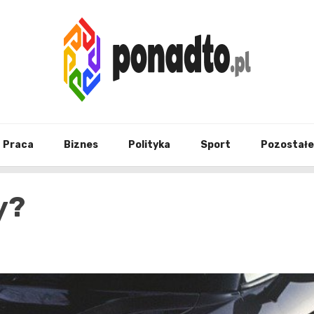
Twój ulubiony serwis informacyjny
ponad
Praca
Biznes
Polityka
Sport
Pozostałe
y?