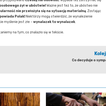
ugo przypisywano
czeską narodowość
. Wypada też zatrzymać się
sobowego żył w ubóstwie!
Ważne jest też to, że ubóstwo nie
ularność nie przełożyła się na sytuację materialną
. Zostając
powiada Polak!
Niektórzy mogą stwierdzić, że wynalezienie
e myślenie jest złe –
wynalazek to wynalazek
.
aniemy na tym, co znalazło się w tekście.
Kole
Co decyduje o symp