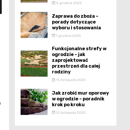
4 grudnia 2025
Zaprawa do zboża –
porady dotyczące
wyboru i stosowania
1 grudnia 2025
Funkcjonalne strefy w
ogrodzie – jak
zaprojektować
przestrzeń dla całej
rodziny
15 listopada 2025
Jak zrobić mur oporowy
w ogrodzie – poradnik
e
krok po kroku
12 listopada 2025