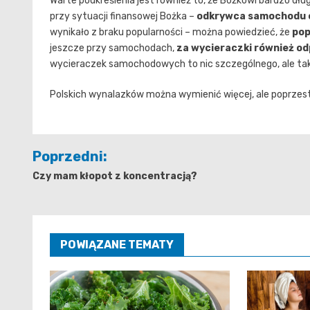
Warte podkreślenia jest również to, że Bożkowi bardzo dł
przy sytuacji finansowej Bożka –
odkrywca samochodu o
wynikało z braku popularności – można powiedzieć, że
pop
jeszcze przy samochodach,
za wycieraczki również od
wycieraczek samochodowych to nic szczególnego, ale taki
Polskich wynalazków można wymienić więcej, ale poprzest
Nawigacja
Poprzedni:
wpisu
Czy mam kłopot z koncentracją?
POWIĄZANE TEMATY