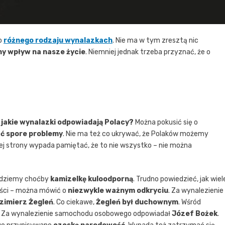
 o
różnego rodzaju wynalazkach
. Nie ma w tym zresztą nic
y wpływ na nasze życie
. Niemniej jednak trzeba przyznać, że o
 jakie wynalazki odpowiadają Polacy?
Można pokusić się o
ć spore problemy
. Nie ma też co ukrywać, że Polaków możemy
giej strony wypada pamiętać, że to nie wszystko – nie można
ajdziemy choćby
kamizelkę kuloodporną
. Trudno powiedzieć, jak wiel
wości – można mówić o
niezwykle ważnym odkryciu
. Za wynalezienie
zimierz Żegleń
. Co ciekawe,
Żegleń był duchownym
. Wśród
. Za wynalezienie samochodu osobowego odpowiadał
Józef Bożek
.