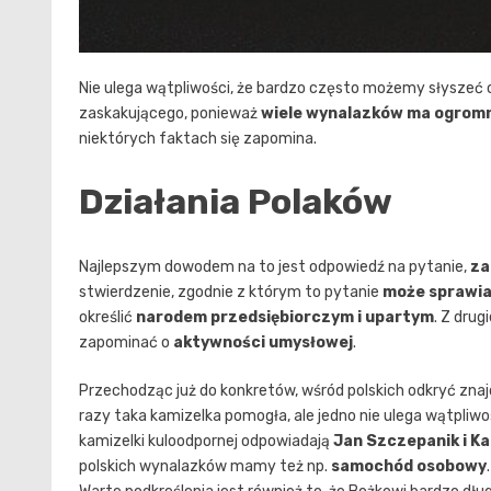
Nie ulega wątpliwości, że bardzo często możemy słyszeć
zaskakującego, ponieważ
wiele wynalazków ma ogromn
niektórych faktach się zapomina.
Działania Polaków
Najlepszym dowodem na to jest odpowiedź na pytanie,
za
stwierdzenie, zgodnie z którym to pytanie
może sprawia
określić
narodem przedsiębiorczym i upartym
. Z dru
zapominać o
aktywności umysłowej
.
Przechodząc już do konkretów, wśród polskich odkryć zn
razy taka kamizelka pomogła, ale jedno nie ulega wątpli
kamizelki kuloodpornej odpowiadają
Jan Szczepanik i Ka
polskich wynalazków mamy też np.
samochód osobowy