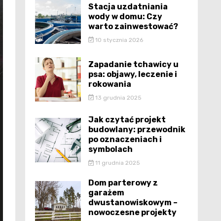
Stacja uzdatniania
wody w domu: Czy
warto zainwestować?
10 stycznia 2026
Zapadanie tchawicy u
psa: objawy, leczenie i
rokowania
13 grudnia 2025
Jak czytać projekt
budowlany: przewodnik
po oznaczeniach i
symbolach
11 grudnia 2025
Dom parterowy z
garażem
dwustanowiskowym –
nowoczesne projekty