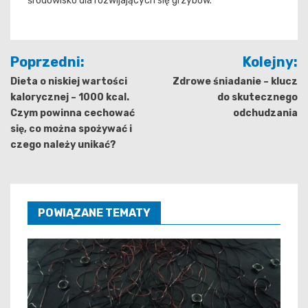
środowisko dla rozwijających się grzybów.
Nawigacja
Poprzedni:
Kolejny:
wpisu
Dieta o niskiej wartości
Zdrowe śniadanie – klucz
kalorycznej – 1000 kcal.
do skutecznego
Czym powinna cechować
odchudzania
się, co można spożywać i
czego należy unikać?
POWIĄZANE TEMATY