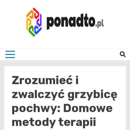
Skip
to
content
Twój ulubiony serwis informacyjny
ponad
Zrozumieć i
zwalczyć grzybicę
pochwy: Domowe
metody terapii