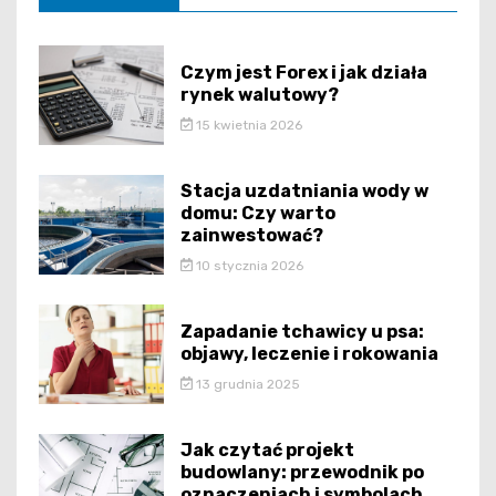
Czym jest Forex i jak działa
rynek walutowy?
15 kwietnia 2026
Stacja uzdatniania wody w
domu: Czy warto
zainwestować?
10 stycznia 2026
Zapadanie tchawicy u psa:
objawy, leczenie i rokowania
13 grudnia 2025
Jak czytać projekt
budowlany: przewodnik po
oznaczeniach i symbolach