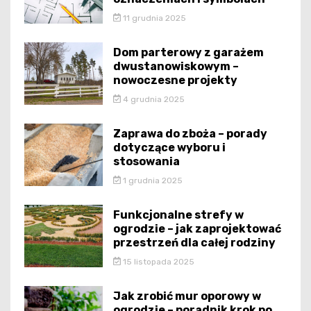
11 grudnia 2025
Dom parterowy z garażem
dwustanowiskowym –
nowoczesne projekty
4 grudnia 2025
Zaprawa do zboża – porady
dotyczące wyboru i
stosowania
1 grudnia 2025
Funkcjonalne strefy w
ogrodzie – jak zaprojektować
przestrzeń dla całej rodziny
15 listopada 2025
Jak zrobić mur oporowy w
ogrodzie – poradnik krok po