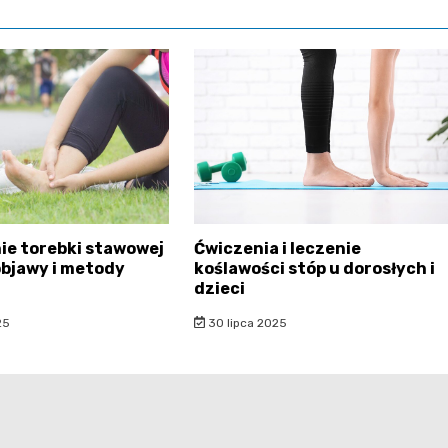
ie torebki stawowej
Ćwiczenia i leczenie
objawy i metody
koślawości stóp u dorosłych i
dzieci
25
30 lipca 2025
ponadto.pl - wszelkie prawa zastrzeżone