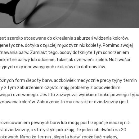
jest szeroko stosowane do określenia zaburzeń widzenia kolorów.
genetyczne, dotyka częściej mężczyzn niż kobiety. Pomimo swojej
oznawania barw. Zamiast tego, osoby dotknięte tym schorzeniem
retne barwy lub odcienie, takie jak czerwień i zieleń. Możliwości
cyjnych czy innowacyjnych okularów dla daltonistów.
różnych form ślepoty barw, aczkolwiek medycznie precyzyjny termin
soby z tym zaburzeniem często mają problemy z odpowiednim
wego i czerwonego. Jest to zazwyczaj wynikiem braku pewnego typ
nawania kolorów. Zaburzenie to ma charakter dziedziczny i jest
różnicowaniem pewnych barw lub mogą postrzegać je inaczej niż
st dziedziczny, a statystyki pokazują, że jeden lub dwóch na 20
kowych. Mimo że termin „ślepota barw” może być mylący,