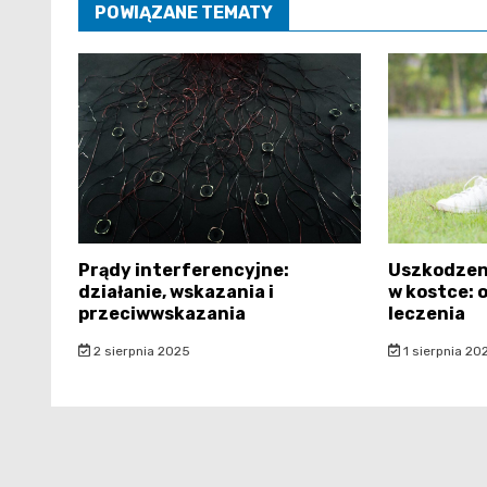
POWIĄZANE TEMATY
Prądy interferencyjne:
Uszkodzen
działanie, wskazania i
w kostce: 
przeciwwskazania
leczenia
2 sierpnia 2025
1 sierpnia 20