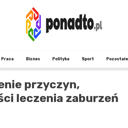
Twój ulubiony serwis informacyjny
ponad
Praca
Biznes
Polityka
Sport
Pozostałe
enie przyczyn,
ci leczenia zaburzeń