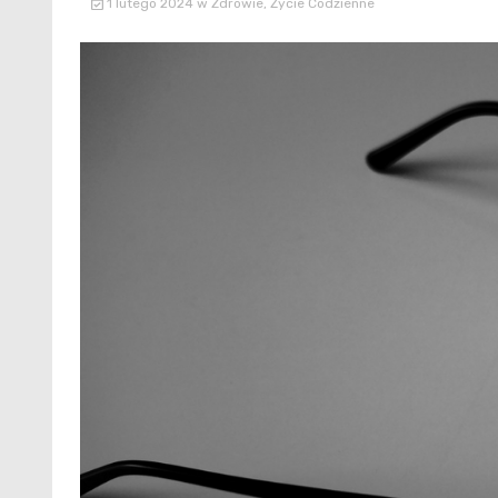
1 lutego 2024
w
Zdrowie
,
Życie Codzienne