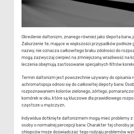
Określenie daltonizm, znanego również jako ślepota barw, 
Zaburzenie te, mające w większości przypadków podłoże 
nazwy, nie oznacza całkowitego braku zdolności do rozp
mogą zazwyczaj cierpieć na zmniejszoną wrażliwość na konk
leczenia obejmują zastosowanie specjalnych filtrów korek
Termin daltonizm jest powszechnie używany do opisania 
achromatopsja odnosi się do całkowitej ślepoty barw. O
rozpoznawaniem kolorów zielonego, żółtego, pomarańczo
komórek w oku, które są kluczowe dla prawidłowego rozpoz
częstsze u mężczyzn.
Indywidua dotknięte daltonizmem mogą mieć problemy z 
osoby o normalnej percepcji barw. Charakter tej choroby je
chłopców może doświadczać tego rodzaju problemów wzro