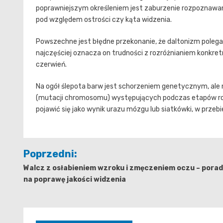
poprawniejszym określeniem jest zaburzenie rozpoznawan
pod względem ostrości czy kąta widzenia.
Powszechne jest błędne przekonanie, że daltonizm polega 
najczęściej oznacza on trudności z rozróżnianiem konkretn
czerwień.
Na ogół ślepota barw jest schorzeniem genetycznym, ale
(mutacji chromosomu) występujących podczas etapów roz
pojawić się jako wynik urazu mózgu lub siatkówki, w prze
Nawigacja
Poprzedni:
wpisu
Walcz z osłabieniem wzroku i zmęczeniem oczu – pora
na poprawę jakości widzenia