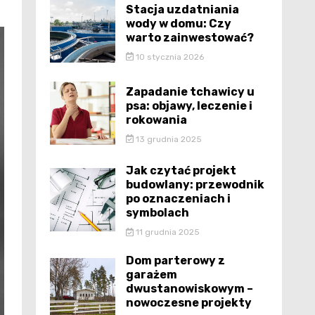
Stacja uzdatniania
wody w domu: Czy
warto zainwestować?
10 stycznia 2026
Zapadanie tchawicy u
psa: objawy, leczenie i
rokowania
13 grudnia 2025
Jak czytać projekt
budowlany: przewodnik
po oznaczeniach i
symbolach
11 grudnia 2025
Dom parterowy z
garażem
dwustanowiskowym –
nowoczesne projekty