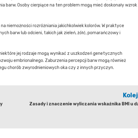
ia barw. Osoby cierpiące na ten problem mogą mieć doskonały wzrok
na niemożności rozróżniania jakichkolwiek kolorów. W praktyce
ych barw lub odcieni, takich jak zieleń, żółć, pomarańczowy i
 niektóre jej rodzaje mogą wynikać z uszkodzeń genetycznych
woju embrionalnego. Zaburzenia percepcji barw mogą również
biegu chorób zwyrodnieniowych oka czy z innych przyczyn.
Kole
dy
Zasady i znaczenie wyliczania wskaźnika BMI u d