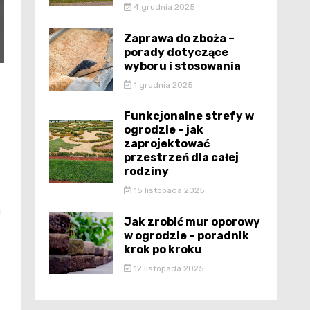
4 grudnia 2025
Zaprawa do zboża –
porady dotyczące
wyboru i stosowania
1 grudnia 2025
Funkcjonalne strefy w
ogrodzie – jak
zaprojektować
przestrzeń dla całej
rodziny
15 listopada 2025
u
Jak zrobić mur oporowy
w ogrodzie – poradnik
krok po kroku
12 listopada 2025