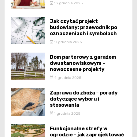
13 grudnia 2025
Jak czytać projekt
budowlany: przewodnik po
oznaczeniach i symbolach
11 grudnia 2025
Dom parterowy z garażem
dwustanowiskowym –
nowoczesne projekty
4 grudnia 2025
Zaprawa do zboża – porady
dotyczące wyboru i
stosowania
1 grudnia 2025
Funkcjonalne strefy w
ogrodzie – jak zaprojektować