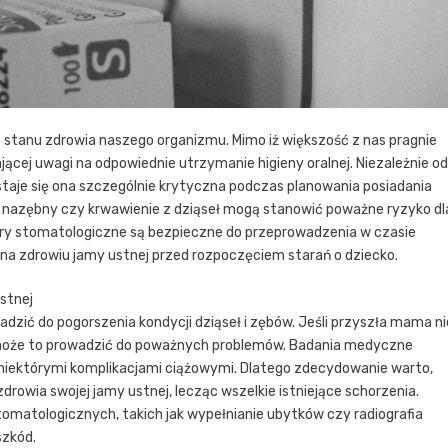
stanu zdrowia naszego organizmu. Mimo iż większość z nas pragnie
ącej uwagi na odpowiednie utrzymanie higieny oralnej. Niezależnie od
 staje się ona szczególnie krytyczna podczas planowania posiadania
ień nazębny czy krwawienie z dziąseł mogą stanowić poważne ryzyko dl
dury stomatologiczne są bezpieczne do przeprowadzenia w czasie
ę na zdrowiu jamy ustnej przed rozpoczęciem starań o dziecko.
stnej
ić do pogorszenia kondycji dziąseł i zębów. Jeśli przyszła mama ni
, może to prowadzić do poważnych problemów. Badania medyczne
a niektórymi komplikacjami ciążowymi. Dlatego zdecydowanie warto,
zdrowia swojej jamy ustnej, lecząc wszelkie istniejące schorzenia.
omatologicznych, takich jak wypełnianie ubytków czy radiografia
szkód.