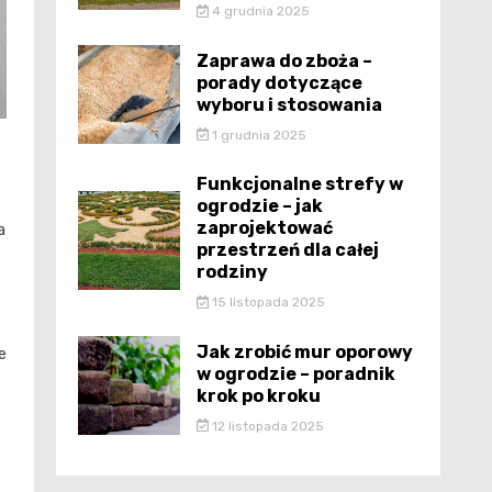
4 grudnia 2025
Zaprawa do zboża –
porady dotyczące
wyboru i stosowania
1 grudnia 2025
Funkcjonalne strefy w
ogrodzie – jak
zaprojektować
a
przestrzeń dla całej
rodziny
15 listopada 2025
Jak zrobić mur oporowy
e
w ogrodzie – poradnik
krok po kroku
12 listopada 2025