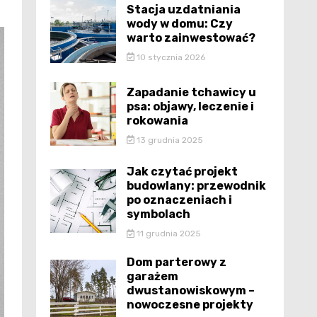
Stacja uzdatniania
wody w domu: Czy
warto zainwestować?
10 stycznia 2026
Zapadanie tchawicy u
psa: objawy, leczenie i
rokowania
13 grudnia 2025
Jak czytać projekt
budowlany: przewodnik
po oznaczeniach i
symbolach
11 grudnia 2025
Dom parterowy z
garażem
dwustanowiskowym –
nowoczesne projekty