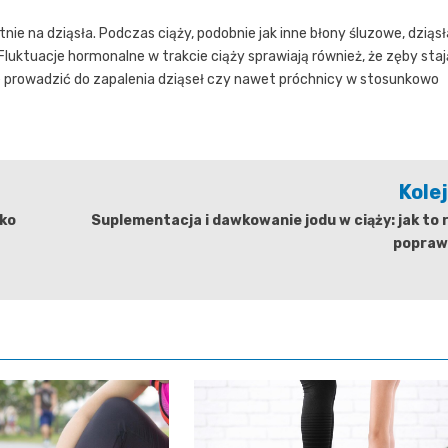
e na dziąsła. Podczas ciąży, podobnie jak inne błony śluzowe, dziąsł
luktuacje hormonalne w trakcie ciąży sprawiają również, że zęby staj
że prowadzić do zapalenia dziąseł czy nawet próchnicy w stosunkowo
Kole
yko
Suplementacja i dawkowanie jodu w ciąży: jak to 
popraw