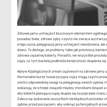
Zdrowie jamy ustnej jest kluczowym elementem ogólnego 
posiadać białe, zdrowe zęby, często nie zwraca wystarczaj
etapu życia, pielęgnacja jamy ustnej jest nieodzowna, ale
dzieci. To dlatego, że problemy takie jak próchnica, kam
zdrowia ciężarnej kobiety. Ponadto, nie wszystkie proce
ciąży, co tym bardziej podkreśla konieczność skupienia si
Wpływ fizjologicznych zmian ciążowych na zdrowie jamy u
Hormonalne burze towarzyszące ciąży mogą często prowadz
zwróci odpowiedniej uwagi na pielęgnację swoich zębów
wskazują, że istnieje związek między chorobami dziąseł 
aby kobieta planująca ciążę skupiła się na poprawie stanu 
Zaleca się wykonanie wszystkich niezbędnych procedur st
zębów, przed poczęciem, aby uniknąć potencjalnych prze