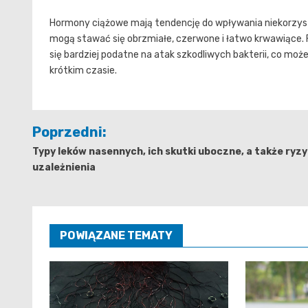
Hormony ciążowe mają tendencję do wpływania niekorzystni
mogą stawać się obrzmiałe, czerwone i łatwo krwawiące. F
się bardziej podatne na atak szkodliwych bakterii, co mo
krótkim czasie.
Nawigacja
Poprzedni:
wpisu
Typy leków nasennych, ich skutki uboczne, a także ryz
uzależnienia
POWIĄZANE TEMATY