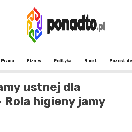
Twój ulubiony serwis informacyjny
ponad
Praca
Biznes
Polityka
Sport
Pozostałe
amy ustnej dla
 Rola higieny jamy