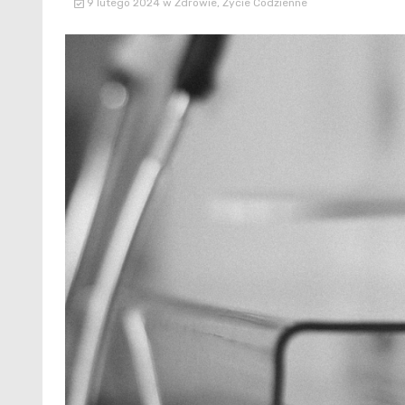
9 lutego 2024
w
Zdrowie
,
Życie Codzienne