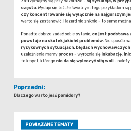
Zatrzymajmy się przy hazardzie –
są sytuacje, w przy
często
. Wydaje się też, że świetnym tego przykładem są
czy koncentrowanie się wyłącznie na najgorszym j
warto się zastanowić. Hazard nie zniknie – to samo możn
Ponadto dobrze zadać sobie pytanie,
co jest podstawą 
powstaje na skutek jakichś problemów
. Nie sposób 
ryzykownych sytuacjach, błędach wychowawczych 
uzależnienia mamy
proces
– wyróżnia się
inkubację, ini
to kłopot, którego
nie da się wyleczyć siłą woli
– należy
Nawigacja
Poprzedni:
wpisu
Dlaczego warto jeść pomidory?
POWIĄZANE TEMATY