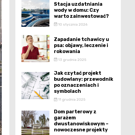
Stacja uzdatniania
wody w domu: Czy
warto zainwestować?
10 stycznia 2026
Zapadanie tchawicy u
psa: objawy, leczenie i
rokowania
13 grudnia 2025
Jak czytać projekt
budowlany: przewodnik
po oznaczeniach i
symbolach
11 grudnia 2025
Dom parterowy z
garażem
dwustanowiskowym –
nowoczesne projekty