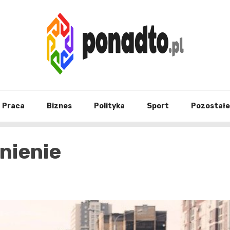
Twój ulubiony serwis informacyjny
ponad
Praca
Biznes
Polityka
Sport
Pozostałe
nienie