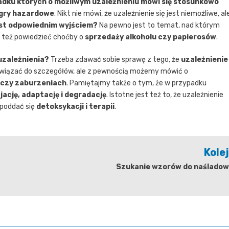
padku których o możliwym uzależnieniu mówi się stosunkowo
gry hazardowe
. Nikt nie mówi, że uzależnienie się jest niemożliwe, al
est odpowiednim wyjściem?
Na pewno jest to temat, nad którym
a też powiedzieć choćby o
sprzedaży alkoholu czy papierosów
.
uzależnienia?
Trzeba zdawać sobie sprawę z tego, że
uzależnienie
nawiązać do szczegółów, ale z pewnością możemy mówić o
czy zaburzeniach
. Pamiętajmy także o tym, że w przypadku
cjację, adaptację i degradację
. Istotne jest też to, że uzależnienie
 poddać się
detoksykacji i terapii
.
Kole
Szukanie wzorów do naśladow