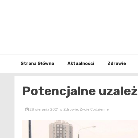
Skip
to
content
Strona Główna
Aktualności
Zdrowie
Potencjalne uzależ
28 sierpnia 2021
w
Zdrowie
,
Życie Codzienne