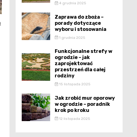
4 grudnia 2025
Zaprawa do zboża –
porady dotyczące
t
wyboru i stosowania
1 grudnia 2025
Funkcjonalne strefy w
ogrodzie – jak
zaprojektować
przestrzeń dla całej
rodziny
15 listopada 2025
Jak zrobić mur oporowy
w ogrodzie – poradnik
krok po kroku
12 listopada 2025