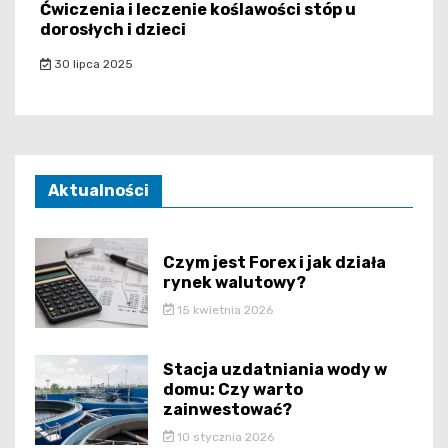
Ćwiczenia i leczenie koślawości stóp u
dorosłych i dzieci
30 lipca 2025
Aktualności
Czym jest Forex i jak działa
rynek walutowy?
15 kwietnia 2026
Stacja uzdatniania wody w
domu: Czy warto
zainwestować?
10 stycznia 2026