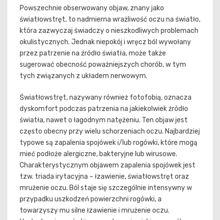
Powszechnie obserwowany objaw, znany jako
światłowstręt, to nadmierna wrażliwość oczu na światło,
która zazwyczaj świadczy o nieszkodliwych problemach
okulistycznych. Jednak niepokój i wręcz ból wywołany
przez patrzenie na źródło światła, może także
sugerować obecność poważniejszych chorób, w tym
tych związanych z układem nerwowym.
Światłowstręt, nazywany również fotofobią, oznacza
dyskomfort podczas patrzenia na jakiekolwiek źródło
światła, nawet o łagodnym natężeniu. Ten objaw jest
często obecny przy wielu schorzeniach oczu. Najbardziej
typowe są zapalenia spojówek i/lub rogówki, które mogą
mieć podłoże alergiczne, bakteryjne lub wirusowe.
Charakterystycznym objawem zapalenia spojówek jest
tzw. triada irytacyjna – łzawienie, światłowstręt oraz
mrużenie oczu. Ból staje się szczególnie intensywny w
przypadku uszkodzeń powierzchni rogówki, a
towarzyszy mu silne łzawienie i mrużenie oczu.