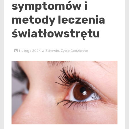
symptomów i
metody leczenia
światłowstrętu
1 lutego 2024
w
Zdrowie
,
Życie Codzienne