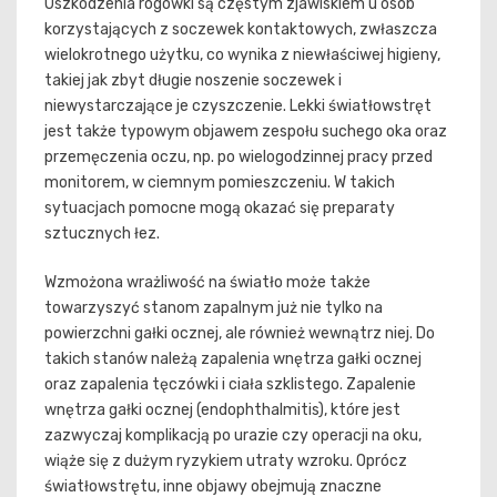
Uszkodzenia rogówki są częstym zjawiskiem u osób
korzystających z soczewek kontaktowych, zwłaszcza
wielokrotnego użytku, co wynika z niewłaściwej higieny,
takiej jak zbyt długie noszenie soczewek i
niewystarczające je czyszczenie. Lekki światłowstręt
jest także typowym objawem zespołu suchego oka oraz
przemęczenia oczu, np. po wielogodzinnej pracy przed
monitorem, w ciemnym pomieszczeniu. W takich
sytuacjach pomocne mogą okazać się preparaty
sztucznych łez.
Wzmożona wrażliwość na światło może także
towarzyszyć stanom zapalnym już nie tylko na
powierzchni gałki ocznej, ale również wewnątrz niej. Do
takich stanów należą zapalenia wnętrza gałki ocznej
oraz zapalenia tęczówki i ciała szklistego. Zapalenie
wnętrza gałki ocznej (endophthalmitis), które jest
zazwyczaj komplikacją po urazie czy operacji na oku,
wiąże się z dużym ryzykiem utraty wzroku. Oprócz
światłowstrętu, inne objawy obejmują znaczne