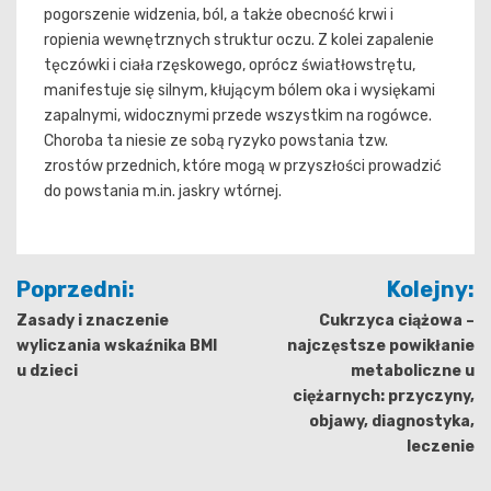
pogorszenie widzenia, ból, a także obecność krwi i
ropienia wewnętrznych struktur oczu. Z kolei zapalenie
tęczówki i ciała rzęskowego, oprócz światłowstrętu,
manifestuje się silnym, kłującym bólem oka i wysiękami
zapalnymi, widocznymi przede wszystkim na rogówce.
Choroba ta niesie ze sobą ryzyko powstania tzw.
zrostów przednich, które mogą w przyszłości prowadzić
do powstania m.in. jaskry wtórnej.
Nawigacja
Poprzedni:
Kolejny:
wpisu
Zasady i znaczenie
Cukrzyca ciążowa –
wyliczania wskaźnika BMI
najczęstsze powikłanie
u dzieci
metaboliczne u
ciężarnych: przyczyny,
objawy, diagnostyka,
leczenie