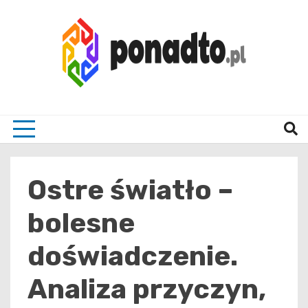
Skip
to
content
Twój ulubiony serwis informacyjny
ponad
Ostre światło –
bolesne
doświadczenie.
Analiza przyczyn,