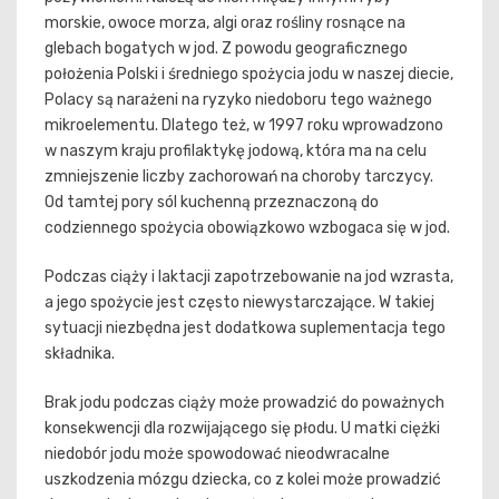
morskie, owoce morza, algi oraz rośliny rosnące na
glebach bogatych w jod. Z powodu geograficznego
położenia Polski i średniego spożycia jodu w naszej diecie,
Polacy są narażeni na ryzyko niedoboru tego ważnego
mikroelementu. Dlatego też, w 1997 roku wprowadzono
w naszym kraju profilaktykę jodową, która ma na celu
zmniejszenie liczby zachorowań na choroby tarczycy.
Od tamtej pory sól kuchenną przeznaczoną do
codziennego spożycia obowiązkowo wzbogaca się w jod.
Podczas ciąży i laktacji zapotrzebowanie na jod wzrasta,
a jego spożycie jest często niewystarczające. W takiej
sytuacji niezbędna jest dodatkowa suplementacja tego
składnika.
Brak jodu podczas ciąży może prowadzić do poważnych
konsekwencji dla rozwijającego się płodu. U matki ciężki
niedobór jodu może spowodować nieodwracalne
uszkodzenia mózgu dziecka, co z kolei może prowadzić