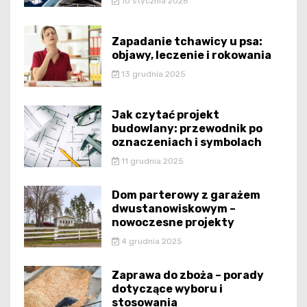
10 stycznia 2026
Zapadanie tchawicy u psa:
objawy, leczenie i rokowania
13 grudnia 2025
Jak czytać projekt
budowlany: przewodnik po
oznaczeniach i symbolach
11 grudnia 2025
Dom parterowy z garażem
dwustanowiskowym –
nowoczesne projekty
4 grudnia 2025
Zaprawa do zboża – porady
dotyczące wyboru i
stosowania