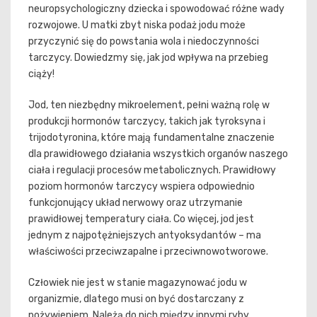
neuropsychologiczny dziecka i spowodować różne wady
rozwojowe. U matki zbyt niska podaż jodu może
przyczynić się do powstania wola i niedoczynności
tarczycy. Dowiedzmy się, jak jod wpływa na przebieg
ciąży!
Jod, ten niezbędny mikroelement, pełni ważną rolę w
produkcji hormonów tarczycy, takich jak tyroksyna i
trijodotyronina, które mają fundamentalne znaczenie
dla prawidłowego działania wszystkich organów naszego
ciała i regulacji procesów metabolicznych. Prawidłowy
poziom hormonów tarczycy wspiera odpowiednio
funkcjonujący układ nerwowy oraz utrzymanie
prawidłowej temperatury ciała. Co więcej, jod jest
jednym z najpotężniejszych antyoksydantów – ma
właściwości przeciwzapalne i przeciwnowotworowe.
Człowiek nie jest w stanie magazynować jodu w
organizmie, dlatego musi on być dostarczany z
pożywieniem. Należą do nich między innymi ryby