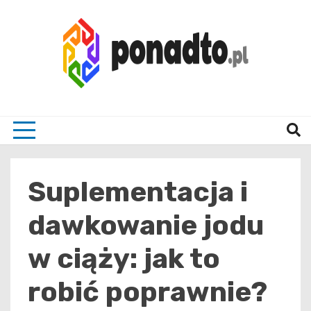
Skip
to
content
Twój ulubiony serwis informacyjny
ponad
Suplementacja i
dawkowanie jodu
w ciąży: jak to
robić poprawnie?