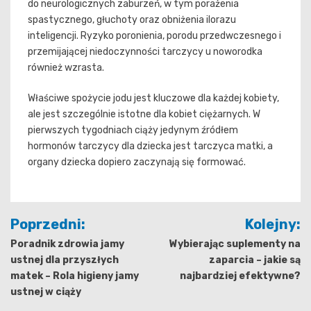
do neurologicznych zaburzeń, w tym porażenia
spastycznego, głuchoty oraz obniżenia ilorazu
inteligencji. Ryzyko poronienia, porodu przedwczesnego i
przemijającej niedoczynności tarczycy u noworodka
również wzrasta.
Właściwe spożycie jodu jest kluczowe dla każdej kobiety,
ale jest szczególnie istotne dla kobiet ciężarnych. W
pierwszych tygodniach ciąży jedynym źródłem
hormonów tarczycy dla dziecka jest tarczyca matki, a
organy dziecka dopiero zaczynają się formować.
Nawigacja
Poprzedni:
Kolejny:
wpisu
Poradnik zdrowia jamy
Wybierając suplementy na
ustnej dla przyszłych
zaparcia – jakie są
matek – Rola higieny jamy
najbardziej efektywne?
ustnej w ciąży