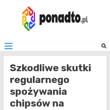
Skip
to
content
Twój ulubiony serwis informacyjny
ponad
Szkodliwe skutki
regularnego
spożywania
chipsów na