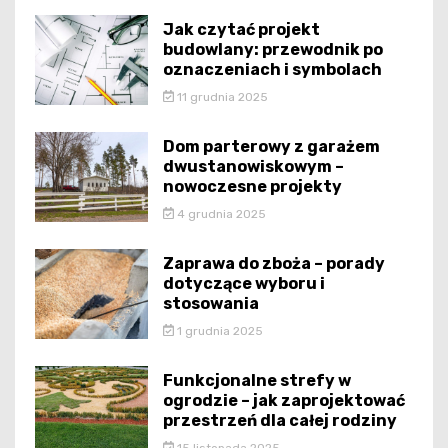
Jak czytać projekt
budowlany: przewodnik po
oznaczeniach i symbolach
11 grudnia 2025
Dom parterowy z garażem
dwustanowiskowym –
nowoczesne projekty
4 grudnia 2025
Zaprawa do zboża – porady
dotyczące wyboru i
stosowania
1 grudnia 2025
Funkcjonalne strefy w
ogrodzie – jak zaprojektować
przestrzeń dla całej rodziny
15 listopada 2025