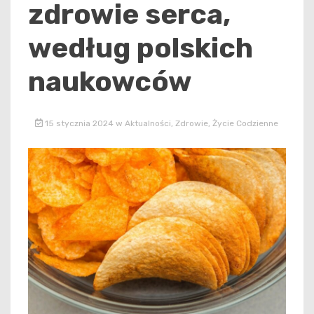
zdrowie serca,
według polskich
naukowców
15 stycznia 2024
w
Aktualności
,
Zdrowie
,
Życie Codzienne