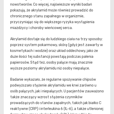
nowotworów. Co więcej, najświeższe wyniki badań
pokazują, że akrylamid może również prowadzić do
chronicznego stanu zapalnego w organizmie,
przyczyniając się do większego ryzyka wystąpienia
miażdżycy i choroby wieńcowej serca.
Akrylamid dostaje się do ludzkiego ciała na trzy sposoby:
poprzez system pokarmowy, skórę (gdyż jest zawarty w
kosmetykach i wodzie) oraz układ oddechowy, jako że
duże ilości tej substancji powstają podczas palenia
papierosów. Stąd też, osoby palące mają znacznie
wyższe poziomy akrylamidu niż osoby niepalące.
Badanie wykazało, że regularne spożywanie chipsów
podwyższało stężenie akrylamidu we krwi zarówno u
osób palących, jak i niepalących. U pacjentów zauważono
także znaczący wzrost stężenia czynników
prowadzących do stanów zapalnych, takich jak białko C
reaktywne (CRP) i interleukina 6 (IL-6), a także utlenionej