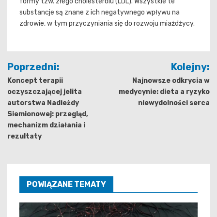
formy tzw. złego cholesterolu (LDL). Wszystkie te
substancje są znane z ich negatywnego wpływu na
zdrowie, w tym przyczyniania się do rozwoju miażdżycy.
Nawigacja
Poprzedni:
Kolejny:
wpisu
Koncept terapii
Najnowsze odkrycia w
oczyszczającej jelita
medycynie: dieta a ryzyko
autorstwa Nadieżdy
niewydolności serca
Siemionowej: przegląd,
mechanizm działania i
rezultaty
POWIĄZANE TEMATY