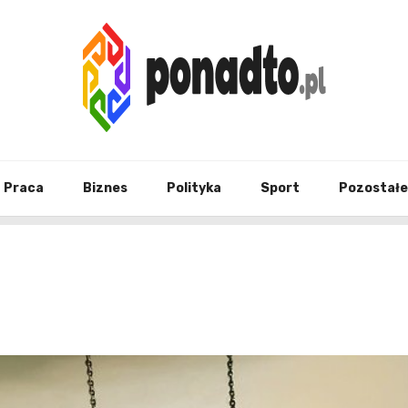
Twój ulubiony serwis informacyjny
ponad
Praca
Biznes
Polityka
Sport
Pozostałe