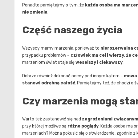
Ponadto pamiętajmy o tym, że
każda osoba ma marzen
nie zmienia
.
Część naszego życia
Wszyscy mamy marzenia, ponieważ to
nierozerwalna c
przypadku problemów –
człowiek ma cel i wierzy, że c
marzeniom świat staje się
weselszy i ciekawszy
.
Dobrze również dokonać oceny pod innym kątem –
mowa 
stanowi odrębną całość
. Pamiętajmy też, że chodzi o 
Czy marzenia mogą sta
Warto też zastanowić się nad
zagrożeniami związanym
przy której możliwe są
różne poglądy
. Każda osoba ma pr
marzeniach? Można pokusić się o stwierdzenie, zgodnie z 