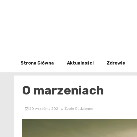
Skip
to
content
Strona Główna
Aktualności
Zdrowie
O marzeniach
20 września 2021
w
Życie Codzienne