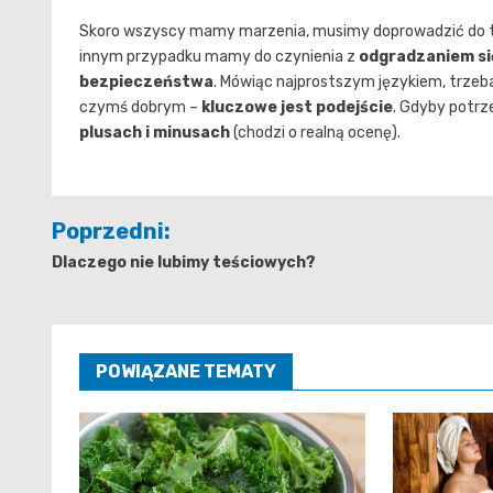
Skoro wszyscy mamy marzenia, musimy doprowadzić do 
innym przypadku mamy do czynienia z
odgradzaniem się
bezpieczeństwa
. Mówiąc najprostszym językiem, trzeb
czymś dobrym –
kluczowe jest podejście
. Gdyby potrze
plusach i minusach
(chodzi o realną ocenę).
Nawigacja
Poprzedni:
wpisu
Dlaczego nie lubimy teściowych?
POWIĄZANE TEMATY