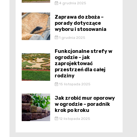
4 grudnia 2025
Zaprawa do zboża –
porady dotyczące
wyboru i stosowania
1 grudnia 2025
Funkcjonalne strefy w
ogrodzie – jak
zaprojektować
przestrzeń dla całej
rodziny
15 listopada 2025
Jak zrobić mur oporowy
w ogrodzie – poradnik
krok po kroku
12 listopada 2025