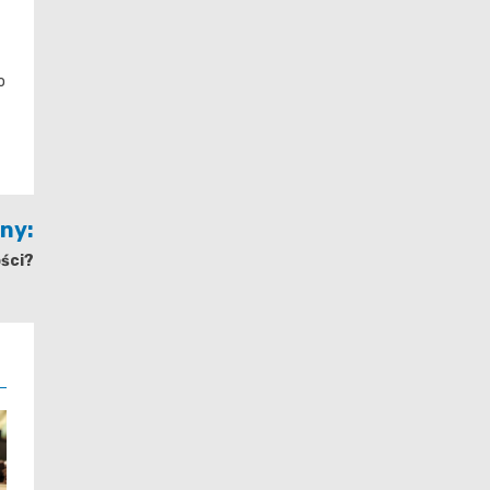
o
jny:
ści?