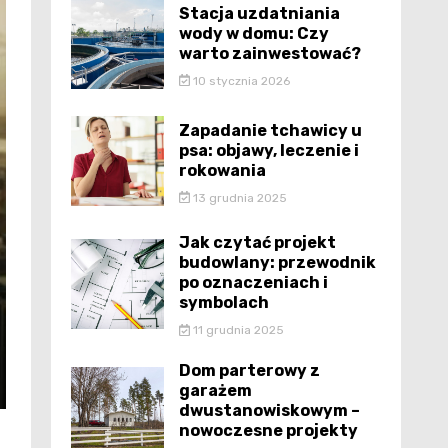
Stacja uzdatniania
wody w domu: Czy
warto zainwestować?
10 stycznia 2026
Zapadanie tchawicy u
psa: objawy, leczenie i
rokowania
13 grudnia 2025
Jak czytać projekt
budowlany: przewodnik
po oznaczeniach i
symbolach
11 grudnia 2025
Dom parterowy z
garażem
dwustanowiskowym –
nowoczesne projekty