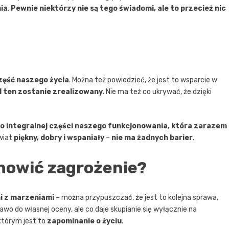
ia
.
Pewnie niektórzy nie są tego świadomi, ale to przecież nic
zęść naszego życia
. Można też powiedzieć, że jest to wsparcie w
el ten zostanie zrealizowany
. Nie ma też co ukrywać, że dzięki
o integralnej części naszego funkcjonowania, która zarazem
świat
piękny, dobry i wspaniały
–
nie ma żadnych barier
.
nowić zagrożenie?
i z marzeniami
– można przypuszczać, że jest to kolejna sprawa,
awo do własnej oceny, ale co daje skupianie się wyłącznie na
którym jest to
zapominanie o życiu
.