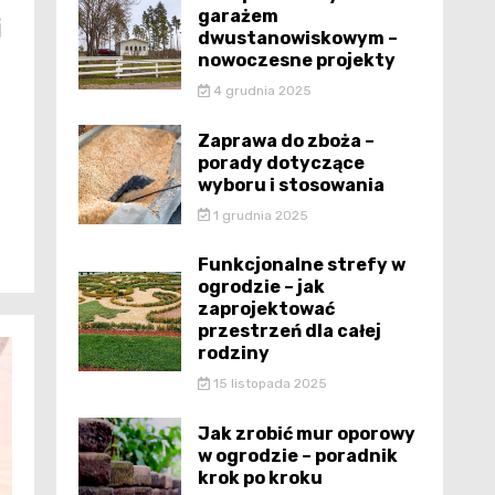
garażem
i
dwustanowiskowym –
nowoczesne projekty
4 grudnia 2025
Zaprawa do zboża –
porady dotyczące
wyboru i stosowania
1 grudnia 2025
Funkcjonalne strefy w
ogrodzie – jak
zaprojektować
przestrzeń dla całej
rodziny
15 listopada 2025
Jak zrobić mur oporowy
w ogrodzie – poradnik
krok po kroku