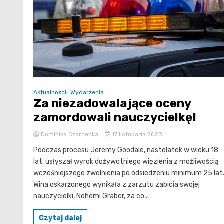
Aktualności
Wydarzenia
Za niezadowalające oceny
zamordowali nauczycielkę!
Dominika Czarnecka
17 listopada 2023
Podczas procesu Jeremy Goodale, nastolatek w wieku 18
lat, usłyszał wyrok dożywotniego więzienia z możliwością
wcześniejszego zwolnienia po odsiedzeniu minimum 25 lat
Wina oskarżonego wynikała z zarzutu zabicia swojej
nauczycielki, Nohemi Graber, za co...
Czytaj dalej