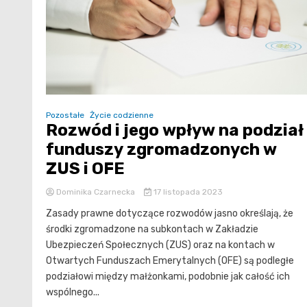
Pozostałe
Życie codzienne
Rozwód i jego wpływ na podział
funduszy zgromadzonych w
ZUS i OFE
Dominika Czarnecka
17 listopada 2023
Zasady prawne dotyczące rozwodów jasno określają, że
środki zgromadzone na subkontach w Zakładzie
Ubezpieczeń Społecznych (ZUS) oraz na kontach w
Otwartych Funduszach Emerytalnych (OFE) są podległe
podziałowi między małżonkami, podobnie jak całość ich
wspólnego...