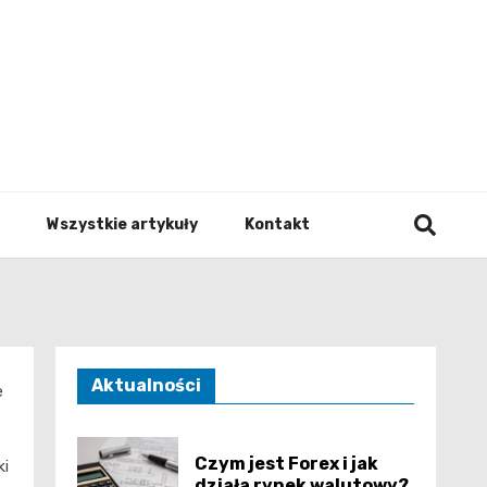
to.pl
Wszystkie artykuły
Kontakt
Aktualności
e
Czym jest Forex i jak
ki
działa rynek walutowy?