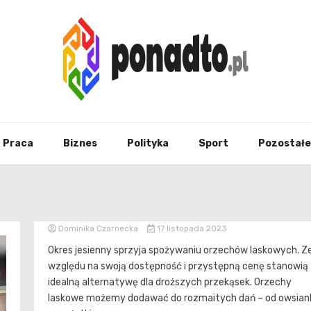
Twój ulubiony serwis informacyjny
ponad
Praca
Biznes
Polityka
Sport
Pozostałe
Dominika Czarnecka
17 listopada 2023
Okres jesienny sprzyja spożywaniu orzechów laskowych. Z
względu na swoją dostępność i przystępną cenę stanowią
idealną alternatywę dla droższych przekąsek. Orzechy
laskowe możemy dodawać do rozmaitych dań – od owsian