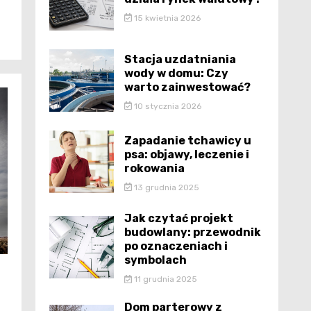
15 kwietnia 2026
Stacja uzdatniania
wody w domu: Czy
warto zainwestować?
10 stycznia 2026
Zapadanie tchawicy u
psa: objawy, leczenie i
rokowania
13 grudnia 2025
Jak czytać projekt
budowlany: przewodnik
po oznaczeniach i
symbolach
11 grudnia 2025
Dom parterowy z