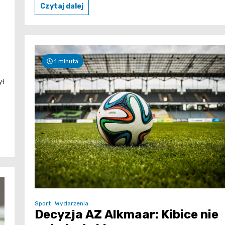
Czytaj dalej
1 minuta
ył
Sport
Wydarzenia
Decyzja AZ Alkmaar: Kibice nie