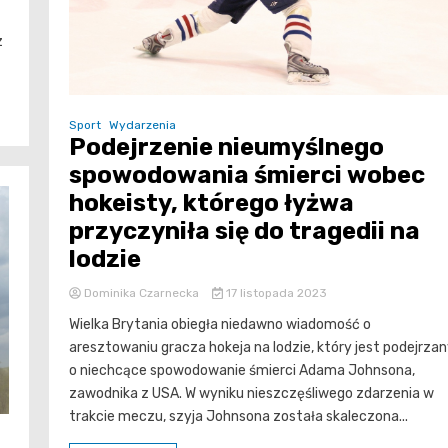
z
Sport
Wydarzenia
Podejrzenie nieumyślnego
spowodowania śmierci wobec
hokeisty, którego łyżwa
przyczyniła się do tragedii na
lodzie
Dominika Czarnecka
17 listopada 2023
Wielka Brytania obiegła niedawno wiadomość o
aresztowaniu gracza hokeja na lodzie, który jest podejrza
o niechcące spowodowanie śmierci Adama Johnsona,
zawodnika z USA. W wyniku nieszczęśliwego zdarzenia w
trakcie meczu, szyja Johnsona została skaleczona...