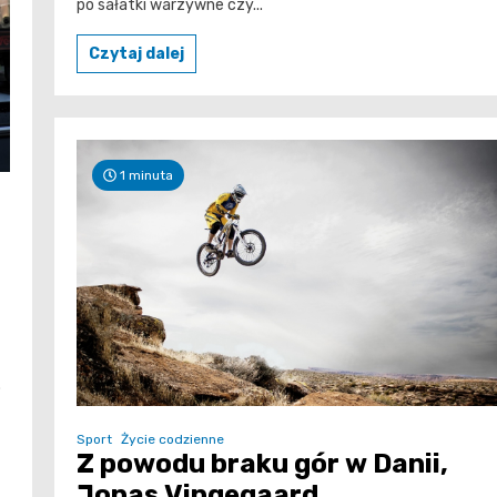
po sałatki warzywne czy...
Czytaj dalej
1 minuta
.
Sport
Życie codzienne
Z powodu braku gór w Danii,
Jonas Vingegaard