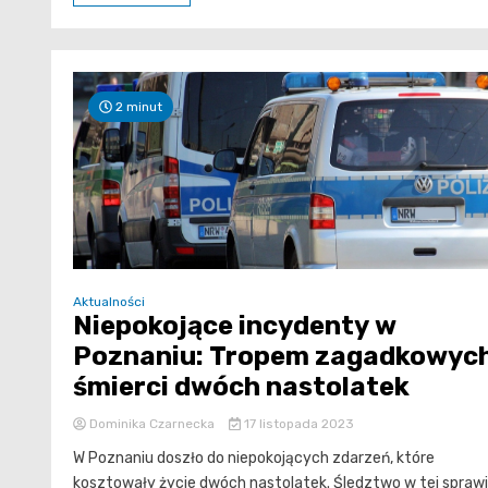
2 minut
Aktualności
Niepokojące incydenty w
Poznaniu: Tropem zagadkowyc
śmierci dwóch nastolatek
Dominika Czarnecka
17 listopada 2023
W Poznaniu doszło do niepokojących zdarzeń, które
kosztowały życie dwóch nastolatek. Śledztwo w tej spraw