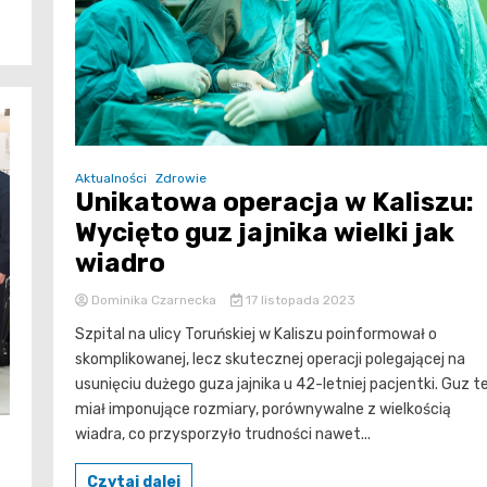
Aktualności
Zdrowie
Unikatowa operacja w Kaliszu:
Wycięto guz jajnika wielki jak
wiadro
Dominika Czarnecka
17 listopada 2023
Szpital na ulicy Toruńskiej w Kaliszu poinformował o
skomplikowanej, lecz skutecznej operacji polegającej na
usunięciu dużego guza jajnika u 42-letniej pacjentki. Guz t
miał imponujące rozmiary, porównywalne z wielkością
wiadra, co przysporzyło trudności nawet...
Czytaj dalej