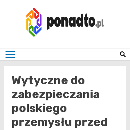
Skip
to
content
Twój ulubiony serwis informacyjny
ponad
Wytyczne do
zabezpieczania
polskiego
przemysłu przed