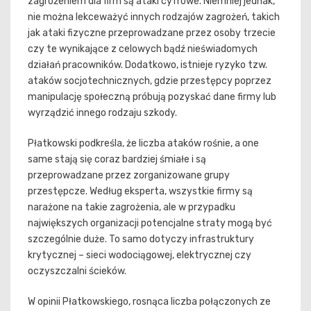
zagrożeniem dla firm są ataki cyfrowe. Niemniej jednak,
nie można lekceważyć innych rodzajów zagrożeń, takich
jak ataki fizyczne przeprowadzane przez osoby trzecie
czy te wynikające z celowych bądź nieświadomych
działań pracowników. Dodatkowo, istnieje ryzyko tzw.
ataków socjotechnicznych, gdzie przestępcy poprzez
manipulację społeczną próbują pozyskać dane firmy lub
wyrządzić innego rodzaju szkody.
Płatkowski podkreśla, że liczba ataków rośnie, a one
same stają się coraz bardziej śmiałe i są
przeprowadzane przez zorganizowane grupy
przestępcze. Według eksperta, wszystkie firmy są
narażone na takie zagrożenia, ale w przypadku
największych organizacji potencjalne straty mogą być
szczególnie duże. To samo dotyczy infrastruktury
krytycznej – sieci wodociągowej, elektrycznej czy
oczyszczalni ścieków.
W opinii Płatkowskiego, rosnąca liczba połączonych ze