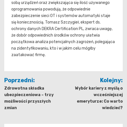
sobą urządzeń oraz zwiększająca się ilość używanego
oprogramowania powodują, że odpowiednie
zabezpieczenie sieci OT i systemów automatyki staje
się koniecznością. Tomasz Szczygieł, ekspert ds.
ochrony danych DEKRA Certification PL, zwraca uwagę,
że dobór odpowiednich środków ochrony ułatwia
początkowa analiza potencjalnych zagrożeń, polegająca
na zidentyfikowaniu, kto i w jakim celu mógłby
zaatakować firmę.
Nawigacja
Poprzedni:
Kolejny:
wpisu
Zdrowotna składka
Wybór kariery z myślą o
ubezpieczeniowa – trzy
wcześniejszej
możliwości przyszłych
emeryturze: Co warto
zmian
wiedzieć?