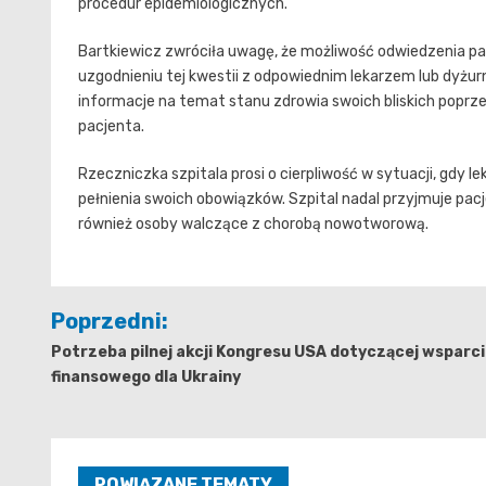
procedur epidemiologicznych.
Bartkiewicz zwróciła uwagę, że możliwość odwiedzenia pa
uzgodnieniu tej kwestii z odpowiednim lekarzem lub dyż
informacje na temat stanu zdrowia swoich bliskich popr
pacjenta.
Rzeczniczka szpitala prosi o cierpliwość w sytuacji, gdy 
pełnienia swoich obowiązków. Szpital nadal przyjmuje pa
również osoby walczące z chorobą nowotworową.
Nawigacja
Poprzedni:
wpisu
Potrzeba pilnej akcji Kongresu USA dotyczącej wsparc
finansowego dla Ukrainy
POWIĄZANE TEMATY