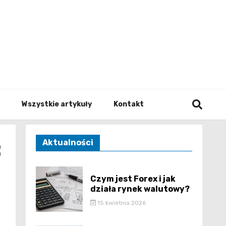
to.pl
Wszystkie artykuły
Kontakt
:
Aktualności
Czym jest Forex i jak
działa rynek walutowy?
15 kwietnia 2026