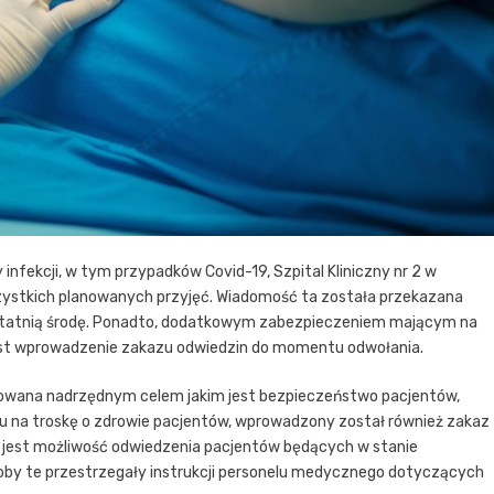
y infekcji, w tym przypadków Covid-19, Szpital Kliniczny nr 2 w
szystkich planowanych przyjęć. Wiadomość ta została przekazana
 ostatnią środę. Ponadto, dodatkowym zabezpieczeniem mającym na
 jest wprowadzenie zakazu odwiedzin do momentu odwołania.
towana nadrzędnym celem jakim jest bezpieczeństwo pacjentów,
ędu na troskę o zdrowie pacjentów, wprowadzony został również zakaz
y jest możliwość odwiedzenia pacjentów będących w stanie
osoby te przestrzegały instrukcji personelu medycznego dotyczących