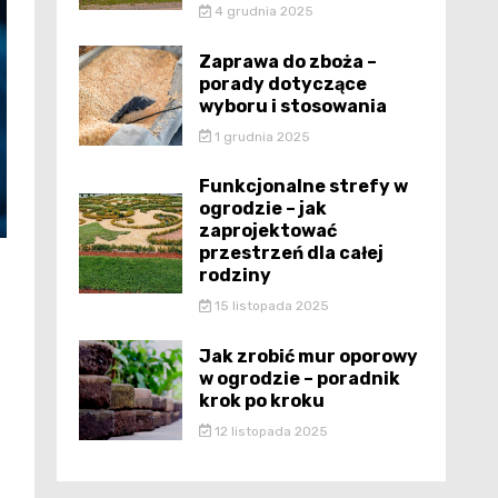
4 grudnia 2025
Zaprawa do zboża –
porady dotyczące
wyboru i stosowania
1 grudnia 2025
Funkcjonalne strefy w
ogrodzie – jak
zaprojektować
przestrzeń dla całej
rodziny
15 listopada 2025
Jak zrobić mur oporowy
w ogrodzie – poradnik
krok po kroku
12 listopada 2025