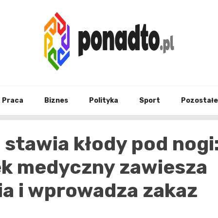
Twój ulubiony serwis informacyjny
ponad
Praca
Biznes
Polityka
Sport
Pozostałe
stawia kłody pod nogi
ek medyczny zawiesza
ia i wprowadza zakaz