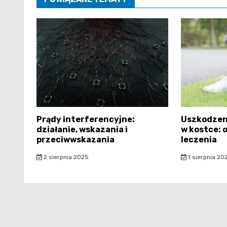
Prądy interferencyjne:
Uszkodzen
działanie, wskazania i
w kostce: 
przeciwwskazania
leczenia
2 sierpnia 2025
1 sierpnia 20