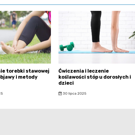
ie torebki stawowej
Ćwiczenia i leczenie
objawy i metody
koślawości stóp u dorosłych i
dzieci
25
30 lipca 2025
ponadto.pl - wszelkie prawa zastrzeżone