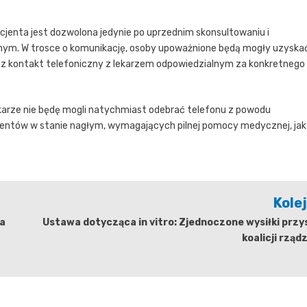
cjenta jest dozwolona jedynie po uprzednim skonsultowaniu i
urnym. W trosce o komunikację, osoby upoważnione będą mogły uzyska
zez kontakt telefoniczny z lekarzem odpowiedzialnym za konkretnego
lekarze nie będę mogli natychmiast odebrać telefonu z powodu
cjentów w stanie nagłym, wymagających pilnej pomocy medycznej, jak
Kole
ia
Ustawa dotycząca in vitro: Zjednoczone wysiłki przy
koalicji rząd