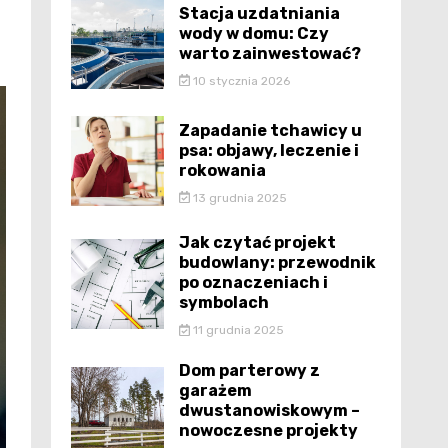
Stacja uzdatniania
wody w domu: Czy
warto zainwestować?
10 stycznia 2026
Zapadanie tchawicy u
psa: objawy, leczenie i
rokowania
13 grudnia 2025
Jak czytać projekt
budowlany: przewodnik
po oznaczeniach i
symbolach
11 grudnia 2025
Dom parterowy z
garażem
dwustanowiskowym –
nowoczesne projekty