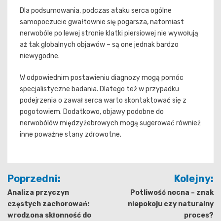
Dla podsumowania, podczas ataku serca ogólne
samopoczucie gwałtownie się pogarsza, natomiast
nerwobóle po lewej stronie klatki piersiowej nie wywołują
aż tak globalnych objawów – są one jednak bardzo
niewygodne.
W odpowiednim postawieniu diagnozy mogą pomóc
specjalistyczne badania. Dlatego też w przypadku
podejrzenia o zawał serca warto skontaktować się z
pogotowiem. Dodatkowo, objawy podobne do
nerwobólów międzyżebrowych mogą sugerować również
inne poważne stany zdrowotne.
Nawigacja
Poprzedni:
Kolejny:
wpisu
Analiza przyczyn
Potliwość nocna – znak
częstych zachorowań:
niepokoju czy naturalny
wrodzona skłonność do
proces?