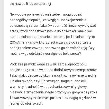
się nawet 5 lat po operacji.
Nerwobóle po lewej stronie żeber mogą budzić
szczególny niepokój, ze względu na skojarzenie z
bolesnością serca. Taka świadomość może wywoływać
stres, który dodatkowo nasila dolegliwości. Właściwe
samodzielne rozpoznanie problemu jest trudne – tylko
20% Amerykanów, którzy zgłaszają się do szpitala z
podejrzeniem zawału, naprawdę go doświadczają. Czy
można więc odróżnić neuralgie od bólu serca?
Podczas prawdziwego zawału serca, oprócz bólu,
pacjent często doświadcza dodatkowych symptomów
takich jak uczucie ucisku na mostku, mrowienie w jednej
lub obu rękach, szyi lub szczęce, nagłe nudności i
wymioty, trudność w oddychaniu, zawroty głowy,
niezwykłe zmęczenie, nagłe przypływy gorąca często z
towarzyszącym zimnym potem oraz nagłą ciężkość w
jednej lub obu rękach.