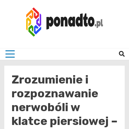
Skip
to
content
Twój ulubiony serwis informacyjny
ponad
Zrozumienie i
rozpoznawanie
nerwobóli w
klatce piersiowej –