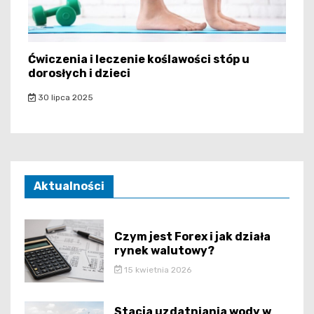
Ćwiczenia i leczenie koślawości stóp u
dorosłych i dzieci
30 lipca 2025
Aktualności
Czym jest Forex i jak działa
rynek walutowy?
15 kwietnia 2026
Stacja uzdatniania wody w