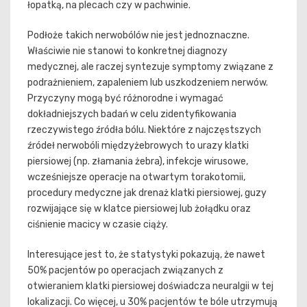
łopatką, na plecach czy w pachwinie.
Podłoże takich nerwobólów nie jest jednoznaczne.
Właściwie nie stanowi to konkretnej diagnozy
medycznej, ale raczej syntezuje symptomy związane z
podrażnieniem, zapaleniem lub uszkodzeniem nerwów.
Przyczyny mogą być różnorodne i wymagać
dokładniejszych badań w celu zidentyfikowania
rzeczywistego źródła bólu. Niektóre z najczęstszych
źródeł nerwobóli międzyżebrowych to urazy klatki
piersiowej (np. złamania żebra), infekcje wirusowe,
wcześniejsze operacje na otwartym torakotomii,
procedury medyczne jak drenaż klatki piersiowej, guzy
rozwijające się w klatce piersiowej lub żołądku oraz
ciśnienie macicy w czasie ciąży.
Interesujące jest to, że statystyki pokazują, że nawet
50% pacjentów po operacjach związanych z
otwieraniem klatki piersiowej doświadcza neuralgii w tej
lokalizacji. Co więcej, u 30% pacjentów te bóle utrzymują