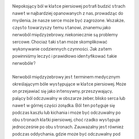
Niepokojący ból w klatce piersiowej potrafi budzić strach
nawet w najbardziej opanowanych z nas, prowadząc do
myślenia, że nasze serce może być zagrożone. Wszakże,
często towarzyszy temu stanowi, znanemu jako
nerwoból międzyżebrowy, niekoniecznie są problemy
sercowe. Chociaż taki stan może skomplikować
wykonywanie codziennych czynności. Jak zatem
powinniśmy leczyć i prawidłowo identyfikować takie
nerwobóle?
Nerwoból międzyżebrowy jest terminem medycznym
określającym bóle występujące w klatce piersiowej. Może
on przejawiać się jako intensywny, przeszywający,
palący ból odczuwalny w obszarze żeber, blisko serca lub
nawet w górnej części żołądka. Ból ten potęguje się
podczas kaszlu lub kichania i może być odczuwalny po
obu stronach klatki piersiowej, choć rzadko występuje
jednocześnie po obu stronach. Zauważalny jest również
podczas oddychania, gdzie może być odczuwalny pod