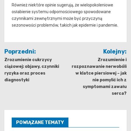
Również niektóre opinie sugerują, że wielopokoleniowe
osłabienie systemu odpornościowego spowodowane
czynnikami zewnętrznymi może być przyczyną
sezonowości problemów, takich jak epidemie i pandemie.
Nawigacja
Poprzedni:
Kolejny:
wpisu
Zrozumienie cukrzycy
Zrozumienie i
ciążowej: objawy, czynniki
rozpoznawanie nerwobóli
ryzyka oraz proces
w klatce piersiowej – jak
diagnostyki
nie pomylić ich z
symptomami zawału
serca?
POWIĄZANE TEMATY