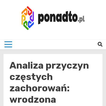
Skip
to
content
Twój ulubiony serwis informacyjny
ponad
Analiza przyczyn
częstych
zachorowań:
wrodzona