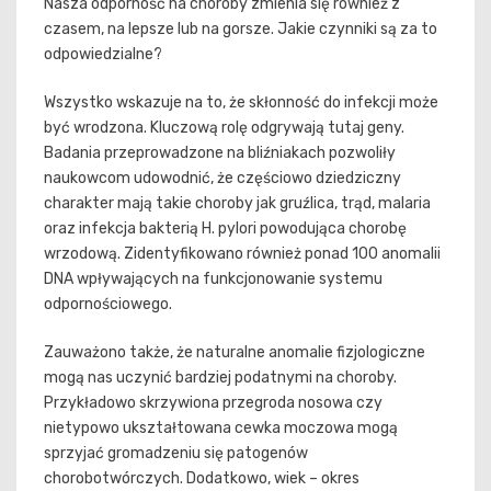
Nasza odporność na choroby zmienia się również z
czasem, na lepsze lub na gorsze. Jakie czynniki są za to
odpowiedzialne?
Wszystko wskazuje na to, że skłonność do infekcji może
być wrodzona. Kluczową rolę odgrywają tutaj geny.
Badania przeprowadzone na bliźniakach pozwoliły
naukowcom udowodnić, że częściowo dziedziczny
charakter mają takie choroby jak gruźlica, trąd, malaria
oraz infekcja bakterią H. pylori powodująca chorobę
wrzodową. Zidentyfikowano również ponad 100 anomalii
DNA wpływających na funkcjonowanie systemu
odpornościowego.
Zauważono także, że naturalne anomalie fizjologiczne
mogą nas uczynić bardziej podatnymi na choroby.
Przykładowo skrzywiona przegroda nosowa czy
nietypowo ukształtowana cewka moczowa mogą
sprzyjać gromadzeniu się patogenów
chorobotwórczych. Dodatkowo, wiek – okres