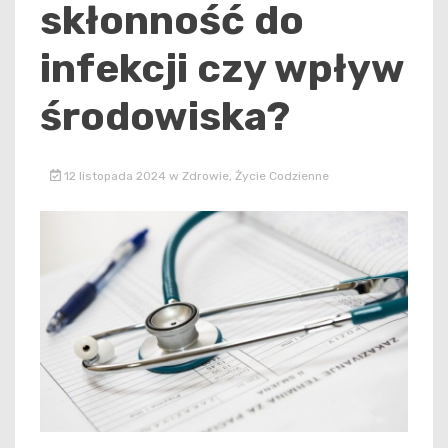
skłonność do
infekcji czy wpływ
środowiska?
12 listopada 2024
w
Zdrowie
,
Życie Codzienne