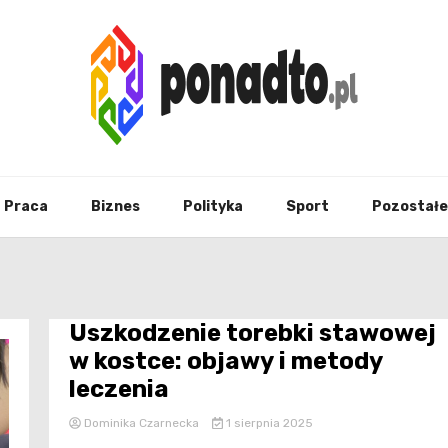
Twój ulubiony serwis informacyjny
ponad
Praca
Biznes
Polityka
Sport
Pozostałe
Uszkodzenie torebki stawowej
w kostce: objawy i metody
leczenia
Dominika Czarnecka
1 sierpnia 2025