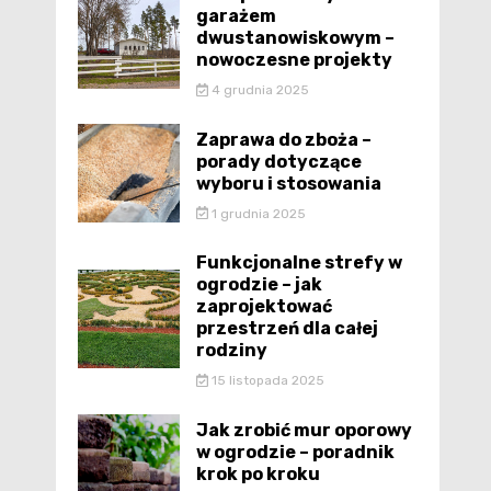
garażem
dwustanowiskowym –
nowoczesne projekty
4 grudnia 2025
Zaprawa do zboża –
porady dotyczące
wyboru i stosowania
1 grudnia 2025
Funkcjonalne strefy w
ogrodzie – jak
zaprojektować
przestrzeń dla całej
rodziny
15 listopada 2025
Jak zrobić mur oporowy
w ogrodzie – poradnik
krok po kroku