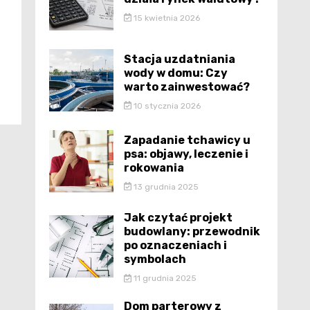
15 kwietnia 2026
Stacja uzdatniania
wody w domu: Czy
warto zainwestować?
10 stycznia 2026
Zapadanie tchawicy u
psa: objawy, leczenie i
rokowania
13 grudnia 2025
Jak czytać projekt
budowlany: przewodnik
po oznaczeniach i
symbolach
11 grudnia 2025
Dom parterowy z