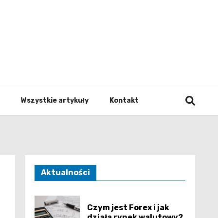
to.pl
Wszystkie artykuły
Kontakt
Aktualności
Czym jest Forex i jak
działa rynek walutowy?