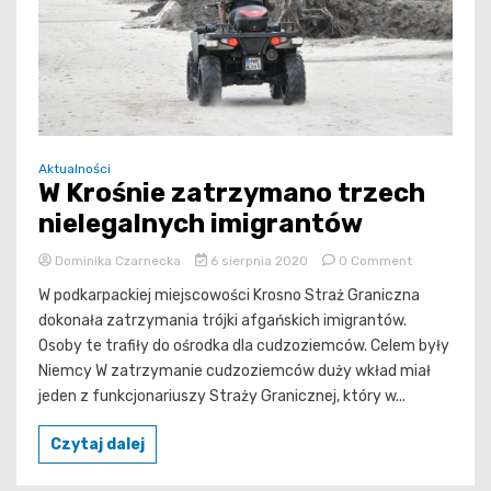
Aktualności
W Krośnie zatrzymano trzech
nielegalnych imigrantów
on
Dominika Czarnecka
6 sierpnia 2020
0 Comment
W
W podkarpackiej miejscowości Krosno Straż Graniczna
Krośnie
dokonała zatrzymania trójki afgańskich imigrantów.
zatrzymano
Osoby te trafiły do ośrodka dla cudzoziemców. Celem były
trzech
Niemcy W zatrzymanie cudzoziemców duży wkład miał
nielegalnych
imigrantów
jeden z funkcjonariuszy Straży Granicznej, który w...
Czytaj dalej