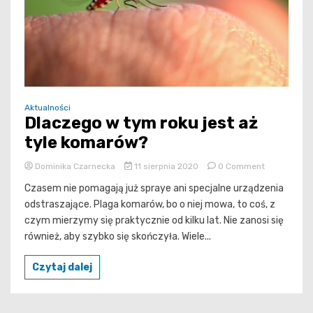
Aktualności
Dlaczego w tym roku jest aż
tyle komarów?
on
Dominika Czarnecka
11 sierpnia 2020
0 Comment
Dlaczego
Czasem nie pomagają już spraye ani specjalne urządzenia
w
odstraszające. Plaga komarów, bo o niej mowa, to coś, z
tym
czym mierzymy się praktycznie od kilku lat. Nie zanosi się
roku
również, aby szybko się skończyła. Wiele...
jest
aż
tyle
Czytaj dalej
komarów?