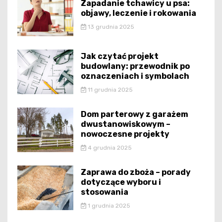
Zapadanie tchawicy u psa:
objawy, leczenie i rokowania
13 grudnia 2025
Jak czytać projekt
budowlany: przewodnik po
oznaczeniach i symbolach
11 grudnia 2025
Dom parterowy z garażem
dwustanowiskowym –
nowoczesne projekty
4 grudnia 2025
Zaprawa do zboża – porady
dotyczące wyboru i
stosowania
1 grudnia 2025