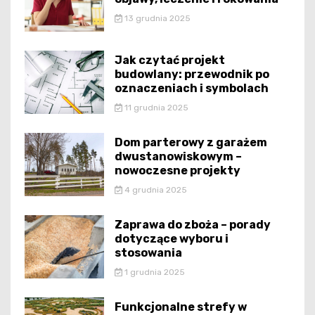
13 grudnia 2025
Jak czytać projekt
budowlany: przewodnik po
oznaczeniach i symbolach
11 grudnia 2025
Dom parterowy z garażem
dwustanowiskowym –
nowoczesne projekty
4 grudnia 2025
Zaprawa do zboża – porady
dotyczące wyboru i
stosowania
1 grudnia 2025
Funkcjonalne strefy w