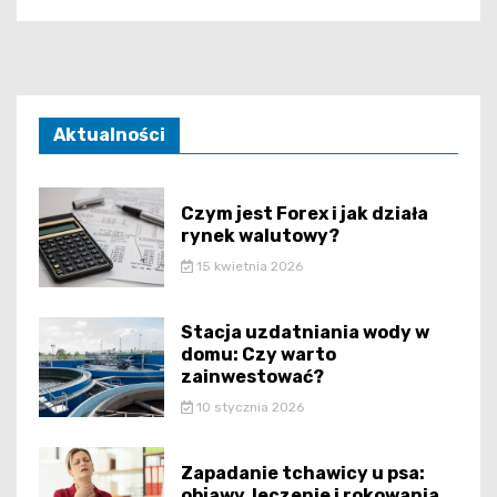
Aktualności
Czym jest Forex i jak działa
rynek walutowy?
15 kwietnia 2026
Stacja uzdatniania wody w
domu: Czy warto
zainwestować?
10 stycznia 2026
Zapadanie tchawicy u psa:
objawy, leczenie i rokowania