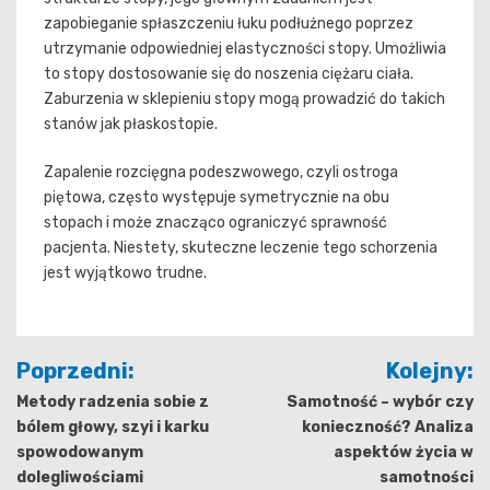
zapobieganie spłaszczeniu łuku podłużnego poprzez
utrzymanie odpowiedniej elastyczności stopy. Umożliwia
to stopy dostosowanie się do noszenia ciężaru ciała.
Zaburzenia w sklepieniu stopy mogą prowadzić do takich
stanów jak płaskostopie.
Zapalenie rozcięgna podeszwowego, czyli ostroga
piętowa, często występuje symetrycznie na obu
stopach i może znacząco ograniczyć sprawność
pacjenta. Niestety, skuteczne leczenie tego schorzenia
jest wyjątkowo trudne.
Nawigacja
Poprzedni:
Kolejny:
wpisu
Metody radzenia sobie z
Samotność – wybór czy
bólem głowy, szyi i karku
konieczność? Analiza
spowodowanym
aspektów życia w
dolegliwościami
samotności