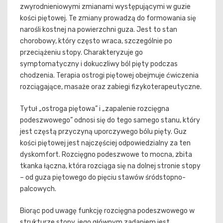
zwyrodnieniowymi zmianami występującymi w guzie
kości piętowej. Te zmiany prowadzą do formowania się
narośli kostnej na powierzchni guza. Jest to stan
chorobowy, który często wraca, szczególnie po
przeciążeniu stopy. Charakteryzuje go
symptomatyczny i dokuczliwy ból pięty podczas
chodzenia. Terapia ostrogi piętowej obejmuje ćwiczenia
rozciągające, masaże oraz zabiegi fizykoterapeutyczne.
Tytuł „ostroga piętowa” i „zapalenie rozcięgna
podeszwowego” odnosi się do tego samego stanu, który
jest częstą przyczyną uporczywego bólu pięty. Guz
kości piętowej jest najczęściej odpowiedzialny za ten
dyskomfort. Rozcięgno podeszwowe to mocna, zbita
tkanka łączna, która rozciąga się na dolnej stronie stopy
– od guza piętowego do pięciu stawów śródstopno-
palcowych.
Biorąc pod uwagę funkcję rozcięgna podeszwowego w
strukturze stopy, jego głównym zadaniem jest