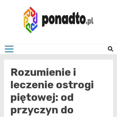
Skip
to
content
Twój ulubiony serwis informacyjny
ponad
Rozumienie i
leczenie ostrogi
piętowej: od
przyczyn do