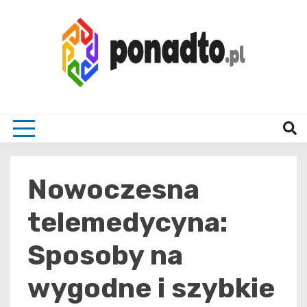
Skip
to
content
Twój ulubiony serwis informacyjny
ponad
Nowoczesna
telemedycyna:
Sposoby na
wygodne i szybkie