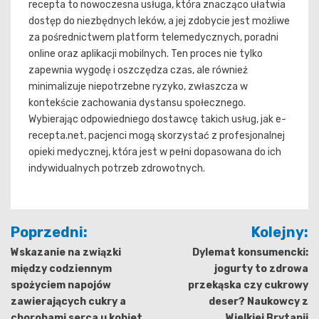
recepta to nowoczesna usługa, która znacząco ułatwia
dostęp do niezbędnych leków, a jej zdobycie jest możliwe
za pośrednictwem platform telemedycznych, poradni
online oraz aplikacji mobilnych. Ten proces nie tylko
zapewnia wygodę i oszczędza czas, ale również
minimalizuje niepotrzebne ryzyko, zwłaszcza w
kontekście zachowania dystansu społecznego.
Wybierając odpowiedniego dostawcę takich usług, jak e-
recepta.net, pacjenci mogą skorzystać z profesjonalnej
opieki medycznej, która jest w pełni dopasowana do ich
indywidualnych potrzeb zdrowotnych.
Nawigacja
Poprzedni:
Kolejny:
wpisu
Wskazanie na związki
Dylemat konsumencki:
między codziennym
jogurty to zdrowa
spożyciem napojów
przekąska czy cukrowy
zawierających cukry a
deser? Naukowcy z
chorobami serca u kobiet
Wielkiej Brytanii