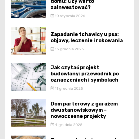
domu: Czy warto
zainwestować?
10 stycznia 2026
Zapadanie tchawicy u psa:
objawy, leczenie i rokowania
13 grudnia 2025
Jak czytać projekt
budowlany: przewodnik po
oznaczeniach i symbolach
11 grudnia 2025
Dom parterowy z garażem
dwustanowiskowym –
nowoczesne projekty
4 grudnia 2025