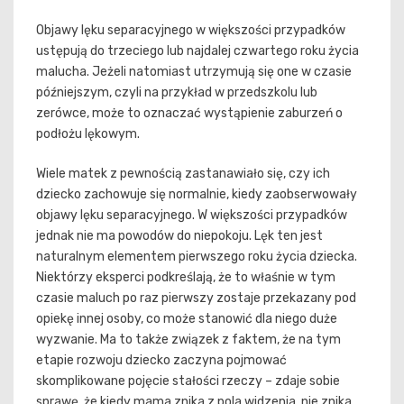
Objawy lęku separacyjnego w większości przypadków
ustępują do trzeciego lub najdalej czwartego roku życia
malucha. Jeżeli natomiast utrzymują się one w czasie
późniejszym, czyli na przykład w przedszkolu lub
zerówce, może to oznaczać wystąpienie zaburzeń o
podłożu lękowym.
Wiele matek z pewnością zastanawiało się, czy ich
dziecko zachowuje się normalnie, kiedy zaobserwowały
objawy lęku separacyjnego. W większości przypadków
jednak nie ma powodów do niepokoju. Lęk ten jest
naturalnym elementem pierwszego roku życia dziecka.
Niektórzy eksperci podkreślają, że to właśnie w tym
czasie maluch po raz pierwszy zostaje przekazany pod
opiekę innej osoby, co może stanowić dla niego duże
wyzwanie. Ma to także związek z faktem, że na tym
etapie rozwoju dziecko zaczyna pojmować
skomplikowane pojęcie stałości rzeczy – zdaje sobie
sprawę, że kiedy mama znika z pola widzenia, nie znika