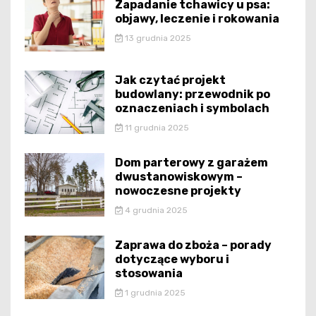
Zapadanie tchawicy u psa:
objawy, leczenie i rokowania
13 grudnia 2025
Jak czytać projekt
budowlany: przewodnik po
oznaczeniach i symbolach
11 grudnia 2025
Dom parterowy z garażem
dwustanowiskowym –
nowoczesne projekty
4 grudnia 2025
Zaprawa do zboża – porady
dotyczące wyboru i
stosowania
1 grudnia 2025