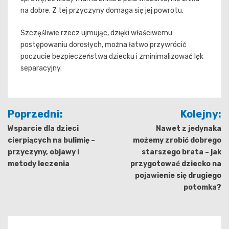
na dobre. Z tej przyczyny domaga się jej powrotu.
Szczęśliwie rzecz ujmując, dzięki właściwemu
postępowaniu dorosłych, można łatwo przywrócić
poczucie bezpieczeństwa dziecku i zminimalizować lęk
separacyjny.
Nawigacja
Poprzedni:
Kolejny:
wpisu
Wsparcie dla dzieci
Nawet z jedynaka
cierpiących na bulimię –
możemy zrobić dobrego
przyczyny, objawy i
starszego brata – jak
metody leczenia
przygotować dziecko na
pojawienie się drugiego
potomka?