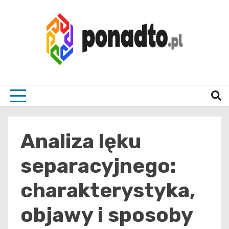
Skip
to
content
Twój ulubiony serwis informacyjny
ponad
Analiza lęku
separacyjnego:
charakterystyka,
objawy i sposoby