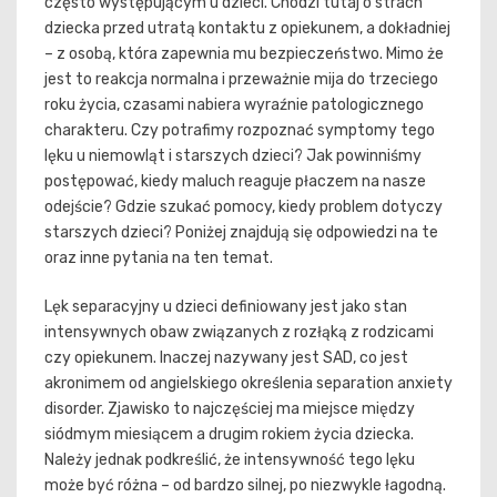
często występującym u dzieci. Chodzi tutaj o strach
dziecka przed utratą kontaktu z opiekunem, a dokładniej
– z osobą, która zapewnia mu bezpieczeństwo. Mimo że
jest to reakcja normalna i przeważnie mija do trzeciego
roku życia, czasami nabiera wyraźnie patologicznego
charakteru. Czy potrafimy rozpoznać symptomy tego
lęku u niemowląt i starszych dzieci? Jak powinniśmy
postępować, kiedy maluch reaguje płaczem na nasze
odejście? Gdzie szukać pomocy, kiedy problem dotyczy
starszych dzieci? Poniżej znajdują się odpowiedzi na te
oraz inne pytania na ten temat.
Lęk separacyjny u dzieci definiowany jest jako stan
intensywnych obaw związanych z rozłąką z rodzicami
czy opiekunem. Inaczej nazywany jest SAD, co jest
akronimem od angielskiego określenia separation anxiety
disorder. Zjawisko to najczęściej ma miejsce między
siódmym miesiącem a drugim rokiem życia dziecka.
Należy jednak podkreślić, że intensywność tego lęku
może być różna – od bardzo silnej, po niezwykle łagodną.