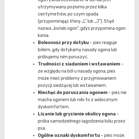
utrzymywany poziomo przez kilka
centymetrów, po czym opada
(przypominając literę „L” lub „J”). Stąd
nazwa „koński ogon”, gdyż przypomina ogon
konia.
Bolesność przy dotyku
– pies reaguje
bólem, gdy dotykamy nasady ogona lub
próbujemy nim poruszyć.
Trudności z siadaniem i wstawaniem
–
ze względu na ból u nasady ogona, pies
może mieć problemy z przyjmowaniem
pozycji siedzącej lub wstawaniem.
Niechęć do poruszania ogonem
– pies nie
macha ogonem lub robi to z widocznym
dyskomfortem.
Lizanie lub gryzienie okolicy ogona
–
próba samodzielnego łagodzenia bólu przez
psa.
Ogólne oznaki dyskomfortu
– pies może