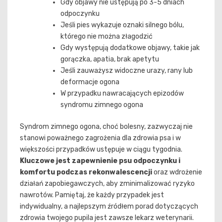
Gdy objawy nie ustępują po 3-5 dniach
odpoczynku
Jeśli pies wykazuje oznaki silnego bólu,
którego nie można złagodzić
Gdy występują dodatkowe objawy, takie jak
gorączka, apatia, brak apetytu
Jeśli zauważysz widoczne urazy, rany lub
deformacje ogona
W przypadku nawracających epizodów
syndromu zimnego ogona
Syndrom zimnego ogona, choć bolesny, zazwyczaj nie
stanowi poważnego zagrożenia dla zdrowia psa i w
większości przypadków ustępuje w ciągu tygodnia.
Kluczowe jest zapewnienie psu odpoczynku i
komfortu podczas rekonwalescencji
oraz wdrożenie
działań zapobiegawczych, aby zminimalizować ryzyko
nawrotów. Pamiętaj, że każdy przypadek jest
indywidualny, a najlepszym źródłem porad dotyczących
zdrowia twojego pupila jest zawsze lekarz weterynarii.