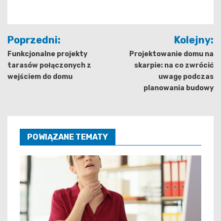
Nawigacja
Poprzedni:
Kolejny:
wpisu
Funkcjonalne projekty
Projektowanie domu na
tarasów połączonych z
skarpie: na co zwrócić
wejściem do domu
uwagę podczas
planowania budowy
POWIĄZANE TEMATY