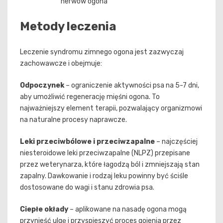
nerwów ogona
Metody leczenia
Leczenie syndromu zimnego ogona jest zazwyczaj
zachowawcze i obejmuje:
Odpoczynek
– ograniczenie aktywności psa na 5-7 dni,
aby umożliwić regenerację mięśni ogona. To
najważniejszy element terapii, pozwalający organizmowi
na naturalne procesy naprawcze.
Leki przeciwbólowe i przeciwzapalne
– najczęściej
niesteroidowe leki przeciwzapalne (NLPZ) przepisane
przez weterynarza, które łagodzą ból i zmniejszają stan
zapalny. Dawkowanie i rodzaj leku powinny być ściśle
dostosowane do wagi i stanu zdrowia psa.
Ciepłe okłady
– aplikowane na nasadę ogona mogą
przynieść ulgę i przyspieszyć proces gojenia przez