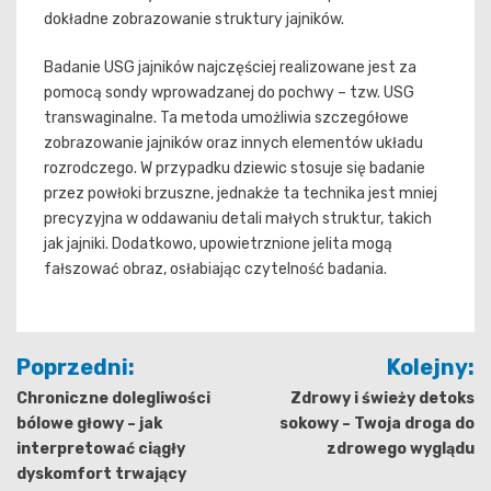
dokładne zobrazowanie struktury jajników.
Badanie USG jajników najczęściej realizowane jest za
pomocą sondy wprowadzanej do pochwy – tzw. USG
transwaginalne. Ta metoda umożliwia szczegółowe
zobrazowanie jajników oraz innych elementów układu
rozrodczego. W przypadku dziewic stosuje się badanie
przez powłoki brzuszne, jednakże ta technika jest mniej
precyzyjna w oddawaniu detali małych struktur, takich
jak jajniki. Dodatkowo, upowietrznione jelita mogą
fałszować obraz, osłabiając czytelność badania.
Nawigacja
Poprzedni:
Kolejny:
wpisu
Chroniczne dolegliwości
Zdrowy i świeży detoks
bólowe głowy – jak
sokowy – Twoja droga do
interpretować ciągły
zdrowego wyglądu
dyskomfort trwający