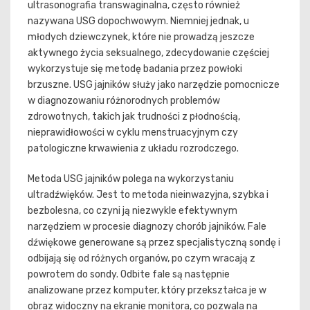
ultrasonografia transwaginalna, często również
nazywana USG dopochwowym. Niemniej jednak, u
młodych dziewczynek, które nie prowadzą jeszcze
aktywnego życia seksualnego, zdecydowanie częściej
wykorzystuje się metodę badania przez powłoki
brzuszne. USG jajników służy jako narzędzie pomocnicze
w diagnozowaniu różnorodnych problemów
zdrowotnych, takich jak trudności z płodnością,
nieprawidłowości w cyklu menstruacyjnym czy
patologiczne krwawienia z układu rozrodczego.
Metoda USG jajników polega na wykorzystaniu
ultradźwięków. Jest to metoda nieinwazyjna, szybka i
bezbolesna, co czyni ją niezwykle efektywnym
narzędziem w procesie diagnozy chorób jajników. Fale
dźwiękowe generowane są przez specjalistyczną sondę i
odbijają się od różnych organów, po czym wracają z
powrotem do sondy. Odbite fale są następnie
analizowane przez komputer, który przekształca je w
obraz widoczny na ekranie monitora, co pozwala na