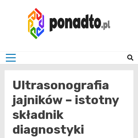
Skip
to
content
Twój ulubiony serwis informacyjny
ponad
Ultrasonografia
jajników – istotny
składnik
diagnostyki