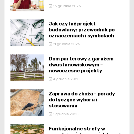
13 grudnia 2025
Jak czytać projekt
budowlany: przewodnik po
oznaczeniach i symbolach
11 grudnia 2025
Dom parterowy z garażem
dwustanowiskowym –
nowoczesne projekty
4 grudnia 2025
Zaprawa do zboża – porady
dotyczące wyboru i
stosowania
1 grudnia 2025
Funkcjonalne strefy w