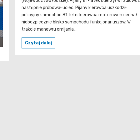
(województwo łódzkie). Pijany 81-latek uderzył w radiowóz
latek
następnie próbował uciec. Pijany kierowca uszkodził
staranow
policyjny samochód 81-letni kierowca motoroweru jechał
radiowó
niebezpiecznie blisko samochodu funkcjonariuszów. W
trakcie manewru omijania,...
Czytaj dalej