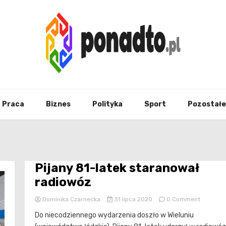
Twój ulubiony serwis informacyjny
ponad
Praca
Biznes
Polityka
Sport
Pozostałe
Pijany 81-latek staranował
radiowóz
on
Dominika Czarnecka
31 lipca 2020
0 Comment
Pijany
Do niecodziennego wydarzenia doszło w Wieluniu
81-