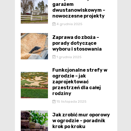
garażem
dwustanowiskowym –
nowoczesne projekty
4 grudnia 2025
Zaprawa do zboża –
porady dotyczące
wyboru i stosowania
1 grudnia 2025
Funkcjonalne strefy w
ogrodzie – jak
zaprojektować
przestrzeń dla całej
rodziny
15 listopada 2025
Jak zrobić mur oporowy
w ogrodzie – poradnik
krok po kroku