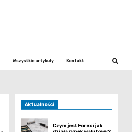
to.pl
Wszystkie artykuły
Kontakt
Aktualności
Czym jest Forex i jak
działa rynek walutowy?