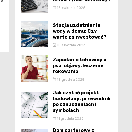
 a
15 kwietnia 2026
ał
z
Stacja uzdatniania
wody w domu: Czy
warto zainwestować?
10 stycznia 2026
Zapadanie tchawicy u
psa: objawy, leczenie i
rokowania
13 grudnia 2025
Jak czytać projekt
budowlany: przewodnik
po oznaczeniach i
symbolach
11 grudnia 2025
Dom parterowy z