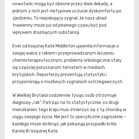
nowotwór, mogą być obecne przez dwie dekady, a
jednym z nich jest nietypowe uczucie dyskomfortu po
zjedzeniu. To niepokojący sygnał, że nasz układ
trawienny może już od pewnego czasu być pod
wpływem drażniących substancji.
Ever od księżnej Kate Middleton ujawniła informacje o
swojej walce z rakiem i przeprowadzanym leczeniu
chemioterapeutycznym, problemy onkologiczne stały
się częściej poruszanym tematem w mediach
brytyjskich. Reporterzy prezentują statystyki i
przypominają o możliwych sygnałach ostrzegawczych.
W Wielkiej Brytanii codziennie tysiąc osób otrzymuje
diagnozę „rak”. Patrząc na to statystycznie, co drugi
mieszkaniec tego kraju musi zmierzyć się z tą chorobą w
ciągu swojego życia. Nie jest to specyficzne zagrożenie –
każdego może dotknąć, jak pokazują przypadki króla
Karola III i księżnej Kate.