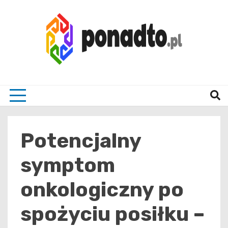
Skip
to
content
Twój ulubiony serwis informacyjny
ponad
Potencjalny
symptom
onkologiczny po
spożyciu posiłku –