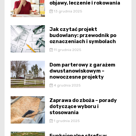
objawy, leczenie i rokowania
13 grudnia 2025
Jak czytać projekt
budowlany: przewodnik po
oznaczeniach i symbolach
11 grudnia 2025
Dom parterowy z garażem
dwustanowiskowym –
nowoczesne projekty
4 grudnia 2025
Zaprawa do zboża – porady
dotyczące wyboru i
stosowania
1 grudnia 2025
Funkcjonalne strefy w