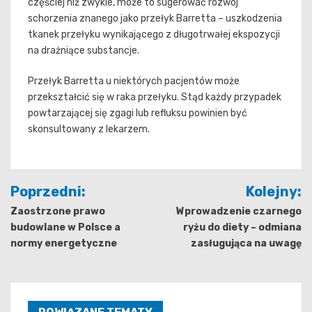
częściej niż zwykle, może to sugerować rozwój
schorzenia znanego jako przełyk Barretta – uszkodzenia
tkanek przełyku wynikającego z długotrwałej ekspozycji
na drażniące substancje.
Przełyk Barretta u niektórych pacjentów może
przekształcić się w raka przełyku. Stąd każdy przypadek
powtarzającej się zgagi lub refluksu powinien być
skonsultowany z lekarzem.
Nawigacja
Poprzedni:
Kolejny:
wpisu
Zaostrzone prawo
Wprowadzenie czarnego
budowlane w Polsce a
ryżu do diety – odmiana
normy energetyczne
zasługująca na uwagę