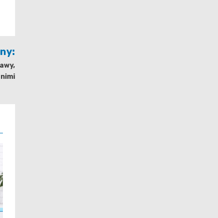
jny:
jawy,
 nimi