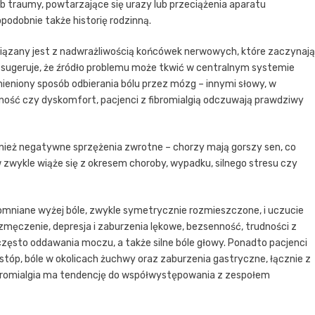
ub traumy, powtarzające się urazy lub przeciążenia aparatu
podobnie także historię rodzinną.
iązany jest z nadwrażliwością końcówek nerwowych, które zaczynają
sugeruje, że źródło problemu może tkwić w centralnym systemie
niony sposób odbierania bólu przez mózg – innymi słowy, w
ność czy dyskomfort, pacjenci z fibromialgią odczuwają prawdziwy
ież negatywne sprzężenia zwrotne – chorzy mają gorszy sen, co
zwykle wiąże się z okresem choroby, wypadku, silnego stresu czy
spomniane wyżej bóle, zwykle symetrycznie rozmieszczone, i uczucie
zmęczenie, depresja i zaburzenia lękowe, bezsenność, trudności z
często oddawania moczu, a także silne bóle głowy. Ponadto pacjenci
i stóp, bóle w okolicach żuchwy oraz zaburzenia gastryczne, łącznie z
ibromialgia ma tendencję do współwystępowania z zespołem