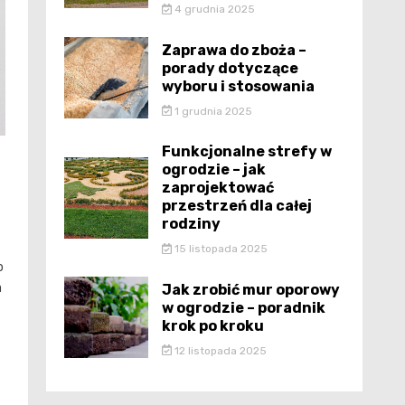
4 grudnia 2025
Zaprawa do zboża –
porady dotyczące
wyboru i stosowania
1 grudnia 2025
Funkcjonalne strefy w
ogrodzie – jak
zaprojektować
przestrzeń dla całej
rodziny
15 listopada 2025
o
a
Jak zrobić mur oporowy
w ogrodzie – poradnik
krok po kroku
12 listopada 2025