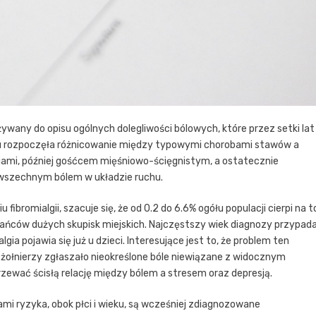
ywany do opisu ogólnych dolegliwości bólowych, które przez setki lat
ku rozpoczęła różnicowanie między typowymi chorobami stawów a
iami, później gośćcem mięśniowo-ścięgnistym, a ostatecznie
wszechnym bólem w układzie ruchu.
romialgii, szacuje się, że od 0.2 do 6.6% ogółu populacji cierpi na t
zkańców dużych skupisk miejskich. Najczęstszy wiek diagnozy przypad
gia pojawia się już u dzieci. Interesujące jest to, że problem ten
 żołnierzy zgłaszało nieokreślone bóle niewiązane z widocznym
ewać ścisłą relację między bólem a stresem oraz depresją.
ami ryzyka, obok płci i wieku, są wcześniej zdiagnozowane