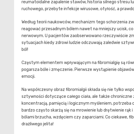
reumatoidalne zapalenie stawów, historia silnego stresu l
ruchowego, przebyte infekcje wirusowe, otyłość, a prawdo
Według teorii naukowców, mechanizm tego schorzenia zw
reagować przesadnym bólem nawet na mniejszy ucisk, co 
nerwowym. U pacjentów zaobserwowano rzeczywiście zmie
sytuacjach kiedy zdrowi ludzie odczuwają zaledwie sztyw
ból!
Częstym elementem wpływającym na fibromialgię są równ
pogarsza bóle i zmęczenie. Pierwsze wystąpienie objawów 
emocji.
Na współczesny obraz fibromialgii składa się nie tylko w
sztywności dotyczące całego ciała, ale także chroniczne 
koncentracją, pamięcią i logicznym myśleniem, potrzeba 
bardzo często skarżą się na mrowienie lub drętwienie rąk 
bólami brzucha, wzdęciem czy zaparciami. Co ciekawe, f
drażliwego jelita!