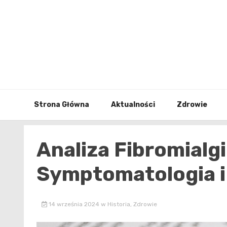
Skip
to
content
Strona Główna
Aktualności
Zdrowie
Analiza Fibromialgi
Symptomatologia i
14 września 2024
w
Historia
,
Zdrowie