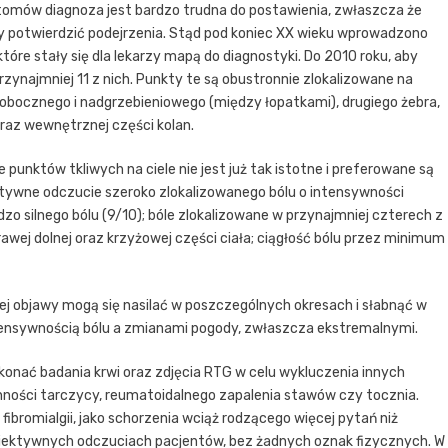
tomów diagnoza jest bardzo trudna do postawienia, zwłaszcza że
y potwierdzić podejrzenia. Stąd pod koniec XX wieku wprowadzono
tóre stały się dla lekarzy mapą do diagnostyki. Do 2010 roku, aby
rzynajmniej 11 z nich. Punkty te są obustronnie zlokalizowane na
orobocznego i nadgrzebieniowego (między łopatkami), drugiego żebra,
oraz wewnętrznej części kolan.
unktów tkliwych na ciele nie jest już tak istotne i preferowane są
iektywne odczucie szeroko zlokalizowanego bólu o intensywności
zo silnego bólu (9/10); bóle zlokalizowane w przynajmniej czterech z
 prawej dolnej oraz krzyżowej części ciała; ciągłość bólu przez minimum
j objawy mogą się nasilać w poszczególnych okresach i słabnąć w
tensywnością bólu a zmianami pogody, zwłaszcza ekstremalnymi.
konać badania krwi oraz zdjęcia RTG w celu wykluczenia innych
nności tarczycy, reumatoidalnego zapalenia stawów czy tocznia.
fibromialgii, jako schorzenia wciąż rodzącego więcej pytań niż
ubiektywnych odczuciach pacjentów, bez żadnych oznak fizycznych. W