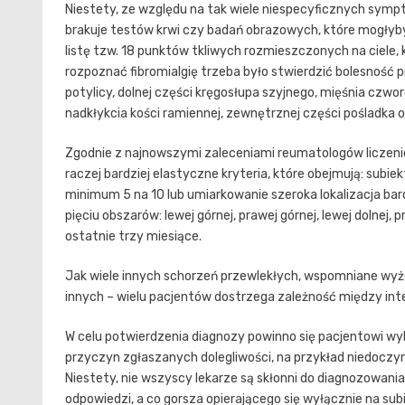
Niestety, ze względu na tak wiele niespecyficznych symp
brakuje testów krwi czy badań obrazowych, które mogłyb
listę tzw. 18 punktów tkliwych rozmieszczonych na ciele, k
rozpoznać fibromialgię trzeba było stwierdzić bolesność p
potylicy, dolnej części kręgosłupa szyjnego, mięśnia czw
nadkłykcia kości ramiennej, zewnętrznej części pośladka 
Zgodnie z najnowszymi zaleceniami reumatologów liczenie p
raczej bardziej elastyczne kryteria, które obejmują: sub
minimum 5 na 10 lub umiarkowanie szeroka lokalizacja bard
pięciu obszarów: lewej górnej, prawej górnej, lewej dolnej,
ostatnie trzy miesiące.
Jak wiele innych schorzeń przewlekłych, wspomniane wyże
innych – wielu pacjentów dostrzega zależność między in
W celu potwierdzenia diagnozy powinno się pacjentowi wy
przyczyn zgłaszanych dolegliwości, na przykład niedoczy
Niestety, nie wszyscy lekarze są skłonni do diagnozowania 
odpowiedzi, a co gorsza opierającego się wyłącznie na s