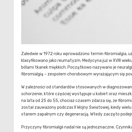
Zaledwie w 1972 roku wprowadzono termin fibromialgia, uż
klasyfikowano jako reumatyzm. Medycyna już w XVIII wie
bólami tkanek miękkich. Początkowo nazywano je neuralg
fibromialgią – zespołem chorobowym wyrażającym się po
W zależności od standardów stosowanych w diagnozowaniu fib
schorzenie, które częściej występuje u kobiet oraz mies
na lata od 25 do 55, chociaż czasem zdarza się, że fibromial
został zauważony podczas II Wojny Światowej, kiedy wielu
stanem zapalnym czy degeneracją. Wtedy zaczęto podejrz
Przyczyny fibromialgii nadal nie są jednoznaczne. Czynnik