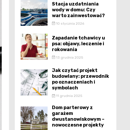
Stacja uzdatniania
wody w domu: Czy
warto zainwestować?
10 stycznia 2026
Zapadanie tchawicy u
psa: objawy, leczenie i
rokowania
13 grudnia 2025
Jak czytać projekt
budowlany: przewodnik
po oznaczeniach i
symbolach
11 grudnia 2025
Dom parterowy z
garażem
dwustanowiskowym –
nowoczesne projekty