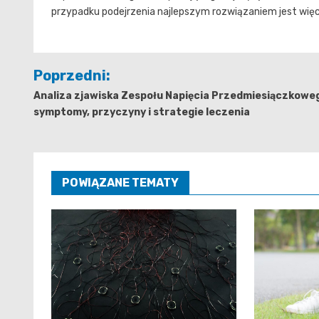
przypadku podejrzenia najlepszym rozwiązaniem jest wię
Nawigacja
Poprzedni:
wpisu
Analiza zjawiska Zespołu Napięcia Przedmiesiączkowe
symptomy, przyczyny i strategie leczenia
POWIĄZANE TEMATY